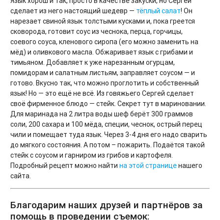
Язык хорош и так, просто в качестве закуски, но Сергей
сделает из него настоящий шедевр —
тёплый салат
! Он
нарезает свиной язык толстыми кусками и, пока греется
сковорода, готовит соус из чеснока, перца, горчицы,
соевого соуса, кленового сиропа (его можно заменить на
мёд) и оливкового масла. Обжаривает язык с грибами и
тимьяном. Добавляет к уже нарезанным огурцам,
помидорам и салатным листьям, заправляет соусом — и
готово. Вкусно так, что можно проглотить и собственный
язык! Но — это ещё не всё. Из говяжьего Сергей сделает
своё фирменное блюдо — стейк. Секрет тут в мариновании.
Для маринада на 2 литра воды шеф берёт 300 граммов
соли, 200 сахара и 100 мёда, специи, чеснок, острый перец
чили и помещает туда язык. Через 3-4 дня его надо сварить
до мягкого состояния. А потом – пожарить. Подаётся такой
стейк с соусом и гарниром из грибов и картофеля.
Подробный рецепт можно найти
на этой странице
нашего
сайта.
Благодарим наших друзей и партнёров за
помощь в проведении съемок: