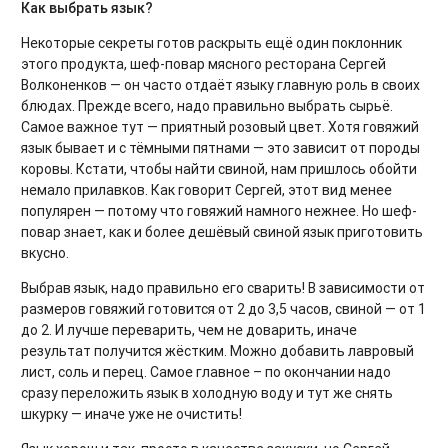
Как выбрать язык?
Некоторые секреты готов раскрыть ещё один поклонник
этого продукта, шеф-повар мясного ресторана Сергей
Волконенков — он часто отдаёт языку главную роль в своих
блюдах. Прежде всего, надо правильно выбрать сырьё.
Самое важное тут — приятный розовый цвет. Хотя говяжий
язык бывает и с тёмными пятнами — это зависит от породы
коровы. Кстати, чтобы найти свиной, нам пришлось обойти
немало прилавков. Как говорит Сергей, этот вид менее
популярен — потому что говяжий намного нежнее. Но шеф-
повар знает, как и более дешёвый свиной язык приготовить
вкусно.
Выбрав язык, надо правильно его сварить! В зависимости от
размеров говяжий готовится от 2 до 3,5 часов, свиной — от 1
до 2. И лучше переварить, чем не доварить, иначе
результат получится жёстким. Можно добавить лавровый
лист, соль и перец. Самое главное – по окончании надо
сразу переложить язык в холодную воду и тут же снять
шкурку — иначе уже не очистить!