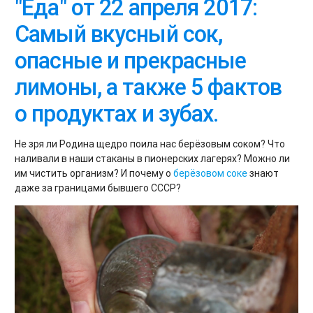
"Еда" от 22 апреля 2017:
Самый вкусный сок,
опасные и прекрасные
лимоны, а также 5 фактов
о продуктах и зубах.
Не зря ли Родина щедро поила нас берёзовым соком? Что
наливали в наши стаканы в пионерских лагерях? Можно ли
им чистить организм? И почему о
берёзовом соке
знают
даже за границами бывшего СССР?