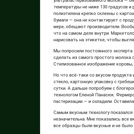
ультрапастеризованного молока — он
температуры не ниже 130 градусов и 
полиэтилена крепко склеены с картон
бумаги — она не контактирует с проду
мере, обещают производители. Вообщ
что на самом деле внутри. Маркетол
нарисовать на этикетке, чтобы выгл
Мы попросили постоянного эксперта 
сделать из самого простого молока с
Стилизованное изображение коровы, н
Но что всё-таки со вкусом продукта 
стекло, картонную упаковку с гребеш
сутки. А дальше попробуем с блогеро
технологом Еленой Панасюк. Фермерс
пастеризации — и охладили. Оставила
Самым вкусным технологу показался в
незначительна. Мне показались все 
все образцы были вкусные и не было