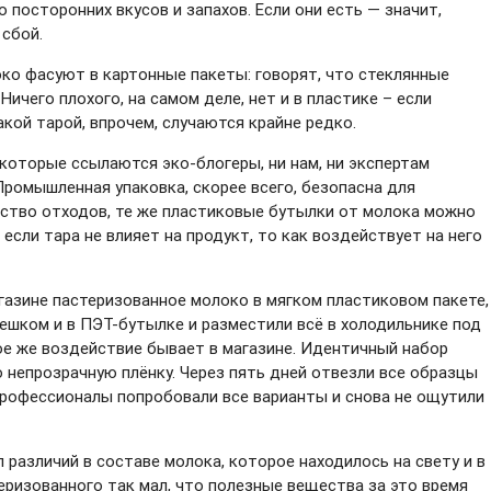
о посторонних вкусов и запахов. Если они есть — значит,
 сбой.
о фасуют в картонные пакеты: говорят, что стеклянные
ичего плохого, на самом деле, нет и в пластике – если
кой тарой, впрочем, случаются крайне редко.
 которые ссылаются эко-блогеры, ни нам, ни экспертам
Промышленная упаковка, скорее всего, безопасна для
ство отходов, те же пластиковые бутылки от молока можно
 если тара не влияет на продукт, то как воздействует на него
агазине пастеризованное молоко в мягком пластиковом пакете,
ебешком и в ПЭТ-бутылке и разместили всё в холодильнике под
е же воздействие бывает в магазине. Идентичный набор
 непрозрачную плёнку. Через пять дней отвезли все образцы
Профессионалы попробовали все варианты и снова не ощутили
различий в составе молока, которое находилось на свету и в
еризованного так мал, что полезные вещества за это время