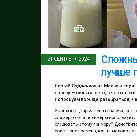
Сложны
21 СЕНТЯБРЯ 2024
лучше 
Сергей Судденков из Москвы спраш
пользу — ведь на него, в частност
Попробуем вообще разобраться, ч
Экоблогер Дарья Сенатова считает о
или картоне, а полимеры использует,
следовать этому примеру? Действите
советские времена, когда молоко ра