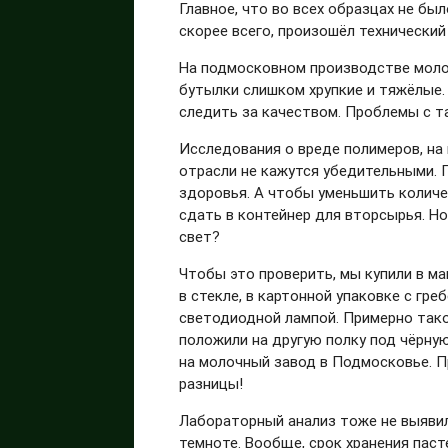
Главное, что во всех образцах не был
скорее всего, произошёл технический
На подмосковном производстве молок
бутылки слишком хрупкие и тяжёлые. Н
следить за качеством. Проблемы с та
Исследования о вреде полимеров, на
отрасли не кажутся убедительными. 
здоровья. А чтобы уменьшить количе
сдать в контейнер для вторсырья. Но
свет?
Чтобы это проверить, мы купили в м
в стекле, в картонной упаковке с гр
светодиодной лампой. Примерно тако
положили на другую полку под чёрную
на молочный завод в Подмосковье. 
разницы!
Лабораторный анализ тоже не выявил 
темноте. Вообще, срок хранения паст