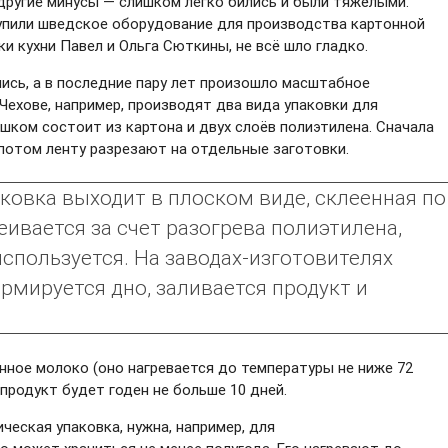
 другие минусы — слишком легко бились и были тяжёлыми.
упили шведское оборудование для производства картонной
ки кухни Павел и Ольга Сюткины, не всё шло гладко.
лись, а в последние пару лет произошло масштабное
ехове, например, производят два вида упаковки для
шком состоит из картона и двух слоёв полиэтилена. Сначала
 потом ленту разрезают на отдельные заготовки.
ковка выходит в плоском виде, склеенная по
ивается за счет разогрева полиэтилена,
используется. На заводах-изготовителях
рмируется дно, заливается продукт и
нное молоко (оно нагревается до температуры не ниже 72
 продукт будет годен не больше 10 дней.
ческая упаковка, нужна, например, для