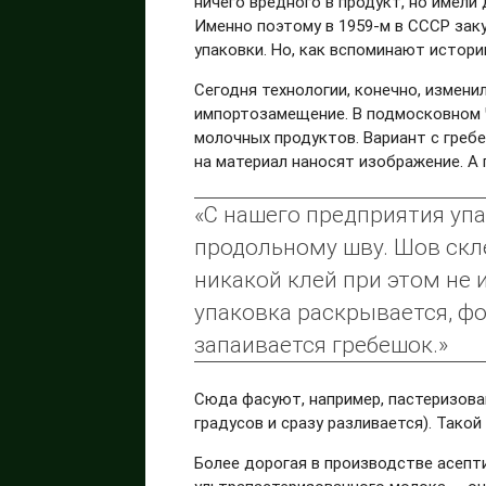
ничего вредного в продукт, но имели
Именно поэтому в 1959-м в СССР зак
упаковки. Но, как вспоминают истори
Сегодня технологии, конечно, измени
импортозамещение. В подмосковном Ч
молочных продуктов. Вариант с гребе
на материал наносят изображение. А
«С нашего предприятия упа
продольному шву. Шов скле
никакой клей при этом не 
упаковка раскрывается, фо
запаивается гребешок.»
Сюда фасуют, например, пастеризова
градусов и сразу разливается). Такой
Более дорогая в производстве асепти