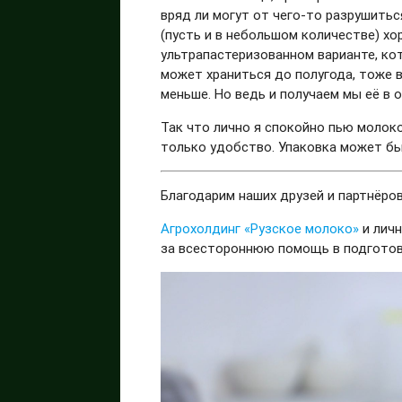
вряд ли могут от чего-то разрушитьс
(пусть и в небольшом количестве) хо
ультрапастеризованном варианте, ко
может храниться до полугода, тоже 
меньше. Но ведь и получаем мы её в 
Так что лично я спокойно пью молоко
только удобство. Упаковка может быт
Благодарим наших друзей и партнёро
Агрохолдинг «Рузское молоко»
и личн
за всестороннюю помощь в подгото