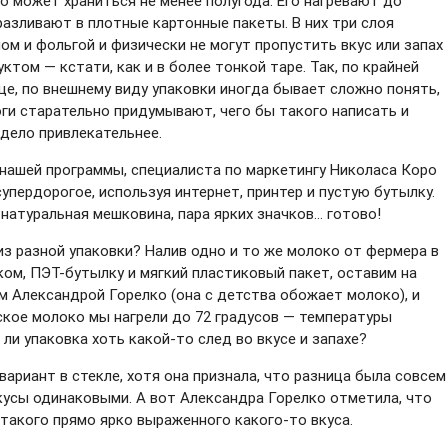
о может храниться не менее полугода. Его нагревают до
разливают в плотные картонные пакеты. В них три слоя
ом и фольгой и физически не могут пропустить вкус или запах
ктом — кстати, как и в более тонкой таре. Так, по крайней
е, по внешнему виду упаковки иногда бывает сложно понять,
оги старательно придумывают, чего бы такого написать и
ядело привлекательнее.
нашей программы, специалиста по маркетингу Николаса Коро
упердорогое, используя интернет, принтер и пустую бутылку.
атуральная мешковина, пара ярких значков... готово!
из разной упаковки? Налив одно и то же молоко от фермера в
ком, ПЭТ-бутылку и мягкий пластиковый пакет, оставим на
м Александрой Горелко (она с детства обожает молоко), и
кое молоко мы нагрели до 72 градусов — температуры
 ли упаковка хоть какой-то след во вкусе и запахе?
ариант в стекле, хотя она признала, что разница была совсем
вкусы одинаковыми. А вот Александра Горелко отметила, что
 такого прямо ярко выраженного какого-то вкуса.