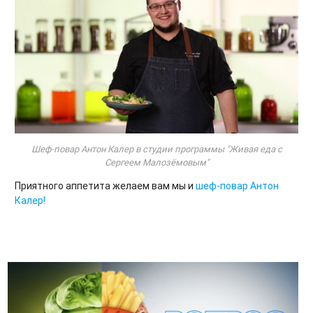
Шеф-повар Антон Калер в студии программы "Живая еда с
Сергеем Малозёмовым"
Приятного аппетита желаем вам мы и
шеф-повар Антон
Калер!