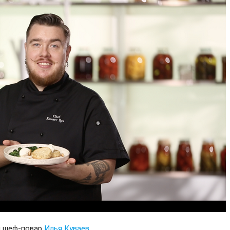
и шеф-повар
Илья Куваев
.