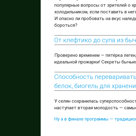
популярные вопросы от зрителей о х
холодильником, если поставить в нег
И опасно ли пробовать на вкус налед
бороться?
От клефтико до супа из бы
Проверено временем — пятёрка леген
идеальной прожарки! Секреты бычьих
Способность переваривать 
белок, биогель для хранен
У селян сохранилась суперспособност
наступает вторая молодость — самые
Ну а в финале программы — традицио