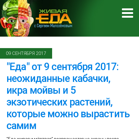
09 СЕНТЯБРЯ 2017
"Еда" от 9 сентября 2017:
неожиданные кабачки,
икра мойвы и 5
экзотических растений,
которые можно вырастить
самим