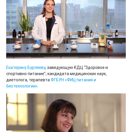
Екатерину Бурляеву
, заведующую КДЦ “Здоровое и
спортивно питание”, кандидата медицинских наук,
диетолога, терапевта
ФГБУН «ФИЦ питания и
биотехнологии»
.