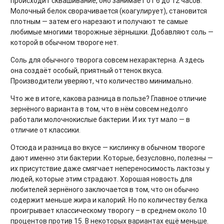
происходит сквашивание, оно занимает от 6 до 12 часов.
Молочный белок сворачивается (коагулирует), становится
плотным — затем его нарезают и получают те самые
любимые многими творожные зёрнышки. Добавляют соль —
которой в обычном твороге нет.
Соль для обычного творога совсем нехарактерна. А здесь
она создаёт особый, приятный оттенок вкуса.
Производители уверяют, что количество минимально.
Что же в итоге, какова разница в пользе? Главное отличие
зернёного варианта в том, что в нём совсем недолго
работали молочнокислые бактерии. И их тут мало — в
отличие от классики.
Отсюда и разница во вкусе — кислинку в обычном твороге
дают именно эти бактерии. Которые, безусловно, полезны —
их присутствие даже смягчает непереносимость лактозы у
людей, которые этим страдают. Хорошая новость для
любителей зернёного заключается в том, что он обычно
содержит меньше жира и калорий. Но по количеству белка
проигрывает классическому творогу – в среднем около 10
процентов против 15. В некоторых вариантах ещё меньше.