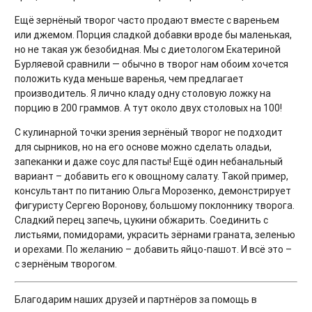
Ещё зернёный творог часто продают вместе с вареньем
или джемом. Порция сладкой добавки вроде бы маленькая,
но не такая уж безобидная. Мы с диетологом Екатериной
Бурляевой сравнили — обычно в творог нам обоим хочется
положить куда меньше варенья, чем предлагает
производитель. Я лично кладу одну столовую ложку на
порцию в 200 граммов. А тут около двух столовых на 100!
С кулинарной точки зрения зернёный творог не подходит
для сырников, но на его основе можно сделать оладьи,
запеканки и даже соус для пасты! Ещё один небанальный
вариант – добавить его к овощному салату. Такой пример,
консультант по питанию Ольга Морозенко, демонстрирует
фигуристу Сергею Воронову, большому поклоннику творога.
Сладкий перец запечь, цукини обжарить. Соединить с
листьями, помидорами, украсить зёрнами граната, зеленью
и орехами. По желанию – добавить яйцо-пашот. И всё это –
с зернёным творогом.
Благодарим наших друзей и партнёров за помощь в