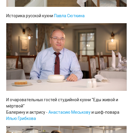
Историка русской кухни
Павла Сюткина
И очаровательных гостей студийной кухни "Еды живой и
мёртвой"
Балерину и актрису -
Анастасию Меськову
и шеф-повара
Илью Грибкова