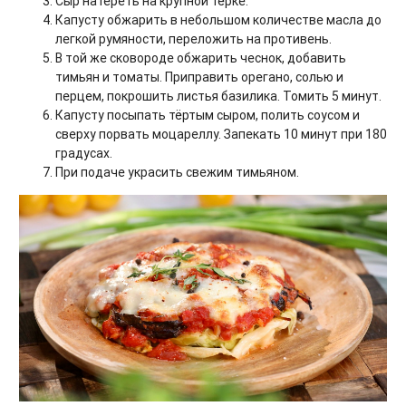
Сыр натереть на крупной тёрке.
Капусту обжарить в небольшом количестве масла до
легкой румяности, переложить на противень.
В той же сковороде обжарить чеснок, добавить
тимьян и томаты. Приправить орегано, солью и
перцем, покрошить листья базилика. Томить 5 минут.
Капусту посыпать тёртым сыром, полить соусом и
сверху порвать моцареллу. Запекать 10 минут при 180
градусах.
При подаче украсить свежим тимьяном.