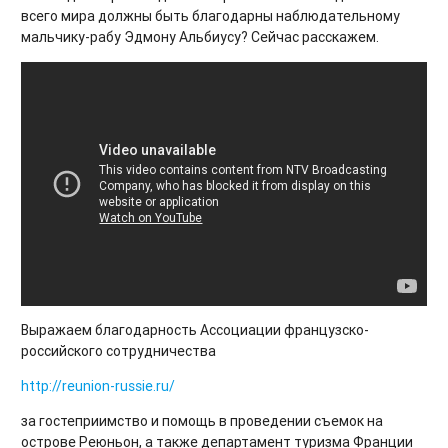
всего мира должны быть благодарны наблюдательному
мальчику-рабу Эдмону Альбиусу? Сейчас расскажем.
Выражаем благодарность Ассоциации французско-
российского сотрудничества
http://reunion-russie.ru/
за гостеприимство и помощь в проведении съемок на
острове Реюньон, а также департамент туризма Франции