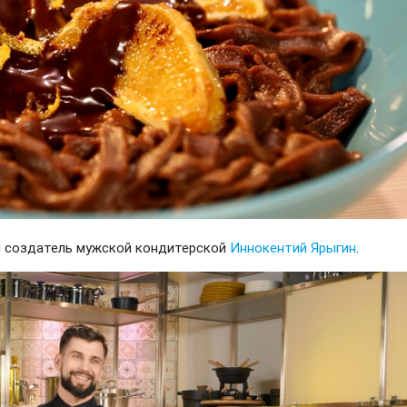
и создатель мужской кондитерской
Иннокентий Ярыгин
.