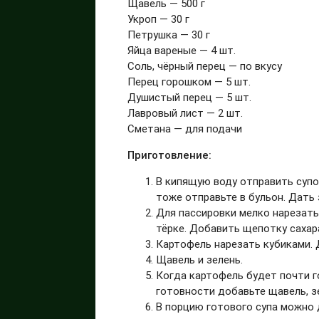
Щавель — 500 г
Укроп — 30 г
Петрушка — 30 г
Яйца вареные — 4 шт.
Соль, чёрный перец — по вкусу
Перец горошком — 5 шт.
Душистый перец — 5 шт.
Лавровый лист — 2 шт.
Сметана — для подачи
Приготовление:
В кипящую воду отправить супов
тоже отправьте в бульон. Дать 
Для пассировки мелко нарезать
тёрке. Добавить щепотку сахар
Картофель нарезать кубиками. 
Щавель и зелень.
Когда картофель будет почти го
готовности добавьте щавель, зе
В порцию готового супа можно 