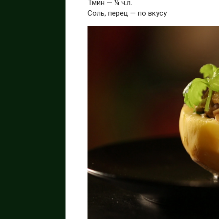
Тмин — ¼ ч.л.
Соль, перец — по вкусу