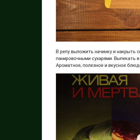
В репу выложить начинку и накрыть 
панировочными сухарями. Выпекать в 
Ароматное, полезное и вкусное блюд