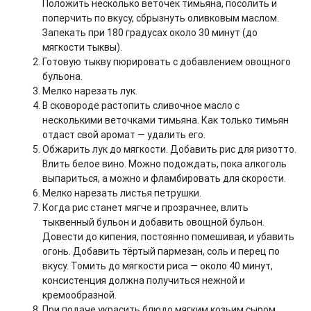
Положить несколько веточек тимьяна, посолить и
поперчить по вкусу, сбрызнуть оливковым маслом.
Запекать при 180 градусах около 30 минут (до
мягкости тыквы).
Готовую тыкву пюрировать с добавлением овощного
бульона.
Мелко нарезать лук.
В сковороде растопить сливочное масло с
несколькими веточками тимьяна. Как только тимьян
отдаст свой аромат — удалить его.
Обжарить лук до мягкости. Добавить рис для ризотто.
Влить белое вино. Можно подождать, пока алкоголь
выпариться, а можно и фламбировать для скорости.
Мелко нарезать листья петрушки.
Когда рис станет мягче и прозрачнее, влить
тыквенный бульон и добавить овощной бульон.
Довести до кипения, постоянно помешивая, и убавить
огонь. Добавить тёртый пармезан, соль и перец по
вкусу. Томить до мягкости риса — около 40 минут,
консистенция должна получиться нежной и
кремообразной.
При подаче украсить блюдо мягким козьим сыром,