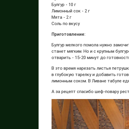
Булгур - 10 г
Лимонный сок - 2 г
Мята - 2 г
Соль по вкусу
Приготовление:
Булгур мелкого помола нужно замочить
станет мягким. Но и с крупным булгу
отварить - 15-20 минут до готовност
В это время нарезать листья петрушк
в глубокую тарелку и добавить готов
лимонным соком. В Ливане табуле едя
А за рецепт спасибо шеф-повару ре