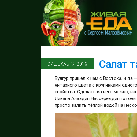
Салат т
07 ДЕКАБРЯ 2019
Булгур пришёл к нам с Востока, и да
янтарного цвета с крупинками одног
свойства. Сделать из него можно, на
Ливана Алаадин Нассереддин готовит 
просто залить тёплой водой на неско