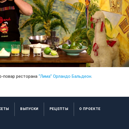
ф-повар ресторана
“Лима”
Орландо Бальдеон
.
ЖЕТЫ
ВЫПУСКИ
РЕЦЕПТЫ
O ПРОЕКТЕ