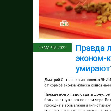
Правда л
09 МАРТА 2022
эконом-к
умирают
Дмитрий Остапенко из поселка ВНИИ
от кормов эконом-класса кошки нач
Прежде всего, надо отдать должное
большинству кошек во всем мире. Вот,
приходит в зоомагазин и гипнотизиру
умиляются и регулярно покупают паке