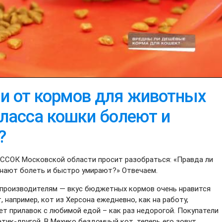
и от кормов для животных
ласса кошки болеют и
?
ССОК Московской области просит разобраться: «Правда ли
инают болеть и быстро умирают?» Отвечаем.
 производителям — вкус бюджетных кормов очень нравится
 например, кот из Херсона ежедневно, как на работу,
ет прилавок с любимой едой – как раз недорогой. Покупатели
тик-другой. В Мехико бездомный кот, теперь его зовут