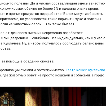
ишком-то полезны. Да и мясная составляющая здесь зачастую
эконом-кормах обычно не более 6% и сделана она из крови,
опыт и прочих продуктов переработки! Белок могут добавлять
о приемлемо, но усваиваются такие варианты хуже и полезны
лергия на животный белок – так тоже бывает.
ное от дешевого питания непременно заработает
с пищеварением – ошибочно. Все индивидуально, как и у нас с
ра Куклачева. Ну, а чтобы получалось соблюдать баланс цены
состав.
в за помощь в создании сюжета:
организации съемки и гостеприимство.
Театр кошек Куклачева
, где животных зовут не просто кошками и собаками, а гордо