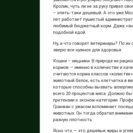
Кролик, чуть ли не за руку привел св
– опять-таки дешевый. А это уже Мос
лет работает пушистый администрато
любимый бюджетный корм. Даже «зна
подобной едой.
Ну, а что говорят ветеринары? По их
зверю все нужное для здоровья.
Кошки – хищники. В природе их рацион
кормов — именно в количестве и кач
считаются корма классов «холистик»
животный белок, есть клетчатка в ви
которые способны вызвать аллергию. 
всего 20 процентов мяса. Должно бы
претензии к эконом-категории. Про
Гранжан с ужасом вспоминает посещ
животных. Он тогда обратил внимани
разную плотность.
Ясно что — это дешевые жиры и угле