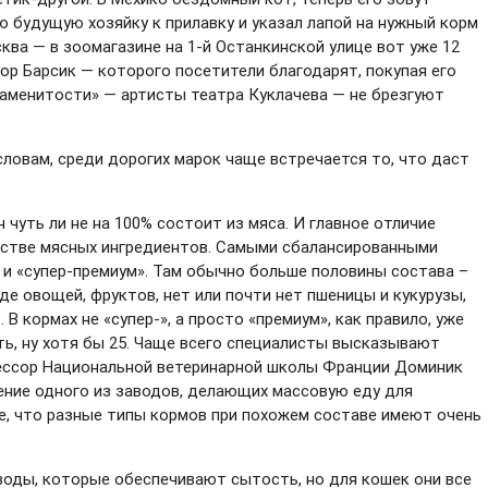
ою будущую хозяйку к прилавку и указал лапой на нужный корм
ква — в зоомагазине на 1-й Останкинской улице вот уже 12
р Барсик — которого посетители благодарят, покупая его
менитости» — артисты театра Куклачева — не брезгуют
 словам, среди дорогих марок чаще встречается то, что даст
 чуть ли не на 100% состоит из мяса. И главное отличие
естве мясных ингредиентов. Самыми сбалансированными
 и «супер-премиум». Там обычно больше половины состава –
де овощей, фруктов, нет или почти нет пшеницы и кукурузы,
В кормах не «супер-», а просто «премиум», как правило, уже
ть, ну хотя бы 25. Чаще всего специалисты высказывают
фессор Национальной ветеринарной школы Франции Доминик
ение одного из заводов, делающих массовую еду для
е, что разные типы кормов при похожем составе имеют очень
воды, которые обеспечивают сытость, но для кошек они все