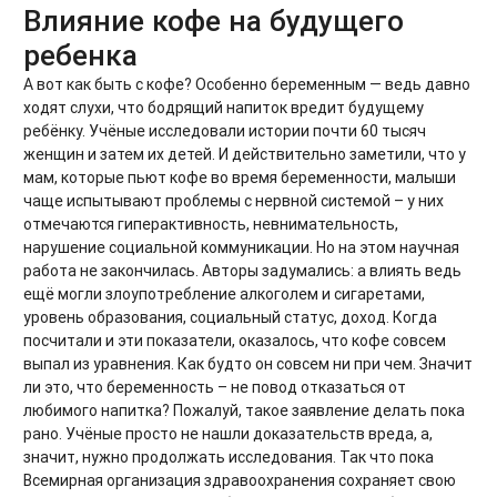
Влияние кофе на будущего
ребенка
А вот как быть с кофе? Особенно беременным — ведь давно
ходят слухи, что бодрящий напиток вредит будущему
ребёнку. Учёные исследовали истории почти 60 тысяч
женщин и затем их детей. И действительно заметили, что у
мам, которые пьют кофе во время беременности, малыши
чаще испытывают проблемы с нервной системой – у них
отмечаются гиперактивность, невнимательность,
нарушение социальной коммуникации. Но на этом научная
работа не закончилась. Авторы задумались: а влиять ведь
ещё могли злоупотребление алкоголем и сигаретами,
уровень образования, социальный статус, доход. Когда
посчитали и эти показатели, оказалось, что кофе совсем
выпал из уравнения. Как будто он совсем ни при чем. Значит
ли это, что беременность – не повод отказаться от
любимого напитка? Пожалуй, такое заявление делать пока
рано. Учёные просто не нашли доказательств вреда, а,
значит, нужно продолжать исследования. Так что пока
Всемирная организация здравоохранения сохраняет свою