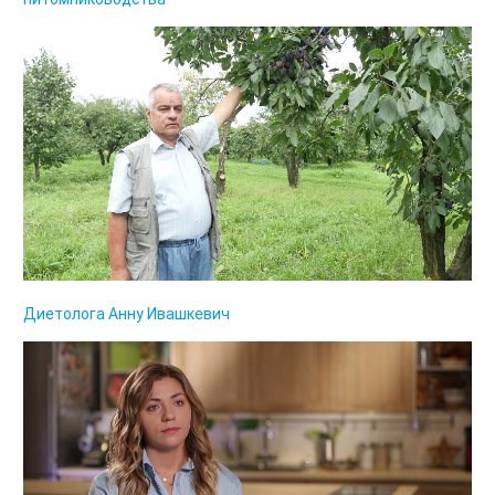
Диетолога Анну Ивашкевич