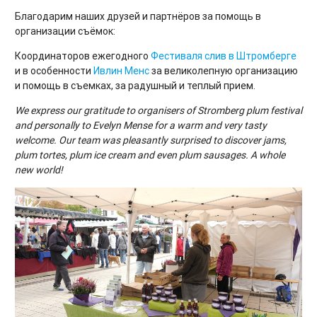
Благодарим наших друзей и партнёров за помощь в
организации съёмок:
Координаторов ежегодного
Фестиваля слив в Штромберге
и в особенности
Ивлин Менс
за великолепную организацию
и помощь в съемках, за радушный и теплый прием.
We express our gratitude to organisers of Stromberg plum festival
and personally to Evelyn Mense for a warm and very tasty
welcome. Our team was pleasantly surprised to discover jams,
plum tortes, plum ice cream and even plum sausages. A whole
new world!