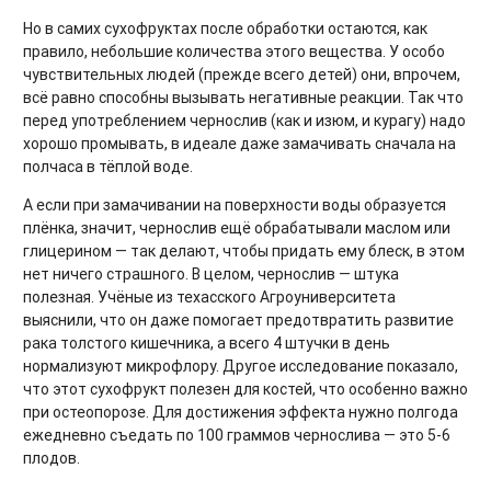
Но в самих сухофруктах после обработки остаются, как
правило, небольшие количества этого вещества. У особо
чувствительных людей (прежде всего детей) они, впрочем,
всё равно способны вызывать негативные реакции. Так что
перед употреблением чернослив (как и изюм, и курагу) надо
хорошо промывать, в идеале даже замачивать сначала на
полчаса в тёплой воде.
А если при замачивании на поверхности воды образуется
плёнка, значит, чернослив ещё обрабатывали маслом или
глицерином — так делают, чтобы придать ему блеск, в этом
нет ничего страшного. В целом, чернослив — штука
полезная. Учёные из техасского Агроуниверситета
выяснили, что он даже помогает предотвратить развитие
рака толстого кишечника, а всего 4 штучки в день
нормализуют микрофлору. Другое исследование показало,
что этот сухофрукт полезен для костей, что особенно важно
при остеопорозе. Для достижения эффекта нужно полгода
ежедневно съедать по 100 граммов чернослива — это 5-6
плодов.