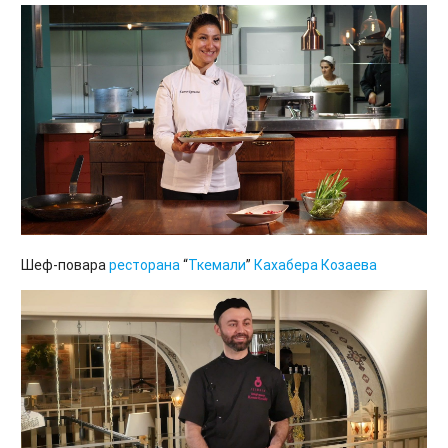
Шеф-повара
ресторана
“
Ткемали
”
Кахабера Козаева