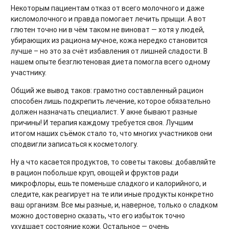
Некоторым пациентам отказ от всего молочного и даже
кисломолочного и правда помогает лечить прыщи. А вот
глютен точно ни в чём таком не виноват — хотя у людей,
убирающих из рациона мучное, кожа нередко становится
лучше – но это за счёт избавления от лишней сладости. В
нашем опыте безглютеновая диета помогла всего одному
участнику.
Общий же вывод таков: грамотно составленный рацион
способен лишь подкрепить лечение, которое обязательно
должен назначать специалист. У акне бывают разные
причины! И терапия каждому требуется своя. Лучшим
итогом наших съёмок стало то, что многих участников они
сподвигли записаться к косметологу.
Ну а что касается продуктов, то советы таковы: добавляйте
в рацион побольше круп, овощей и фруктов ради
микрофлоры, ешьте поменьше сладкого и калорийного, и
следите, как реагирует на те или иные продукты конкретно
ваш организм. Все мы разные, и, наверное, только о сладком
можно достоверно сказать, что его избыток точно
ухудшает состояние кожи. Остальное — очень