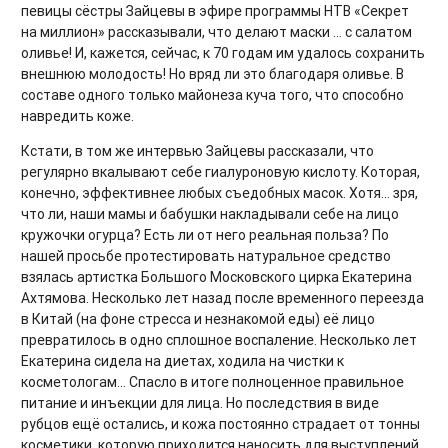
певицы сёстры Зайцевы в эфире программы НТВ «Секрет
на миллион» рассказывали, что делают маски … с салатом
оливье! И, кажется, сейчас, к 70 годам им удалось сохранить
внешнюю молодость! Но вряд ли это благодаря оливье. В
составе одного только майонеза куча того, что способно
навредить коже.
Кстати, в том же интервью Зайцевы рассказали, что
регулярно вкалывают себе гиалуроновую кислоту. Которая,
конечно, эффективнее любых съедобных масок. Хотя... зря,
что ли, наши мамы и бабушки накладывали себе на лицо
кружочки огурца? Есть ли от него реальная польза? По
нашей просьбе протестировать натуральное средство
взялась артистка Большого Московского цирка Екатерина
Ахтямова. Несколько лет назад после временного переезда
в Китай (на фоне стресса и незнакомой еды) её лицо
превратилось в одно сплошное воспаление. Несколько лет
Екатерина сидела на диетах, ходила на чистки к
косметологам... Спасло в итоге полноценное правильное
питание и инъекции для лица. Но последствия в виде
рубцов ещё остались, и кожа постоянно страдает от тонны
косметики, которую приходится наносить для выступлений.