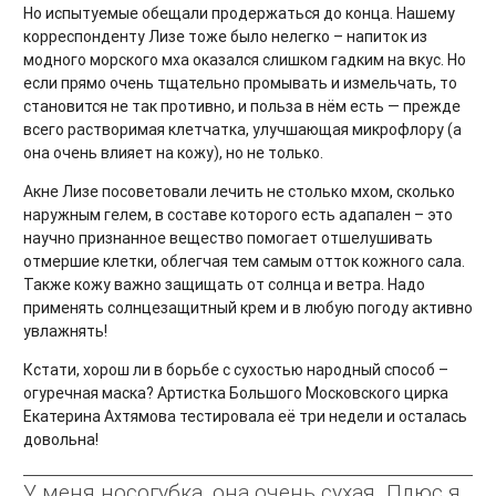
Но испытуемые обещали продержаться до конца. Нашему
корреспонденту Лизе тоже было нелегко – напиток из
модного морского мха оказался слишком гадким на вкус. Но
если прямо очень тщательно промывать и измельчать, то
становится не так противно, и польза в нём есть — прежде
всего растворимая клетчатка, улучшающая микрофлору (а
она очень влияет на кожу), но не только.
Акне Лизе посоветовали лечить не столько мхом, сколько
наружным гелем, в составе которого есть адапален – это
научно признанное вещество помогает отшелушивать
отмершие клетки, облегчая тем самым отток кожного сала.
Также кожу важно защищать от солнца и ветра. Надо
применять солнцезащитный крем и в любую погоду активно
увлажнять!
Кстати, хорош ли в борьбе с сухостью народный способ –
огуречная маска? Артистка Большого Московского цирка
Екатерина Ахтямова тестировала её три недели и осталась
довольна!
У меня носогубка, она очень сухая. Плюс я