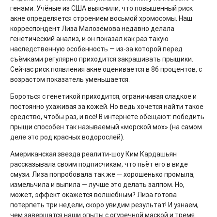
генами. Учёные из США выяснили, что повышенный риск
акне определяется строением восьмой хромосомы. Наш
корреспондент Лиза Малозёмова недавно делала
генетический анализ, и он показал как раз такую
наследственную особенность — из-за которой перед
съёмками регулярно приходится закрашивать прыщики.
Сейчас риск появления акне оценивается в 86 процентов, с
возрастом показатель уменьшается.
Бороться с генетикой приходится, ограничивая сладкое и
постоянно ухаживая за кожей. Но ведь хочется найти такое
средство, чтобы раз, и всё! В интернете обещают: победить
прыщи способен так называемый «морской мох» (на самом
деле это род красных водорослей).
Американская звезда реалити-шоу Ким Кардашьян
рассказывала своим подписчикам, что пьёт его в виде
смузи. Лиза попробовала так же — хорошенько промыла,
измельчила и выпила — лучше это делать залпом. Но,
может, эффект окажется волшебным? Лиза готова
потерпеть три недели, скоро увидим результат! И узнаем,
чем завершатся наши опыты с огуречной маской и тремя