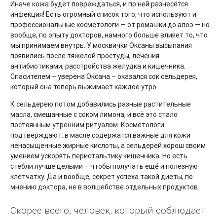
Иначе кожа будет повреждаться, и по ней разнесётся
инфекция! Есть огромный список того, что используют и
профессиональные косметологи — от ромашки до алоэ — но
вообще, по опыту докторов, намного больше влияет то, что
мы принимаем внутрь. У москвички Оксаны высыпания
появились после тяжёлой простуды, лечения
антибиотиками, расстройства желудка и кишечника.
Спасителем – уверена Оксана – оказался сок сельдерея,
который она теперь выжимает каждое утро.
К сельдерею потом добавились разные растительные
масла, смешанные с соком лимона, и всё это стало
постоянным утренним ритуалом. Косметологи
подтверждают: в масле содержатся важные для кожи
ненасыщенные жирные кислоты, а сельдерей хорош своим
умением ускорять перистальтику кишечника. Но есть
стебли лучше целыми – чтобы получать ещё и полезную
клетчатку. Да и вообще, секрет успеха такой диеты, по
мнению доктора, не в волшебстве отдельных продуктов.
Скорее всего, человек, который соблюдает