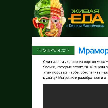
Мрамор
25 ФЕВРАЛЯ 2017
Один из самых дорогих сортов мяса —
Японии, которые стоят 20-40 тысяч з
этим коровам, чтобы обеспечить не
музыку? Мы решили разобраться и от