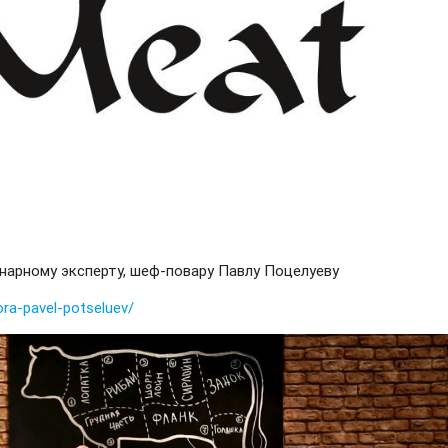
нарному эксперту, шеф-повару Павлу Поцелуеву
ora-pavel-potseluev/