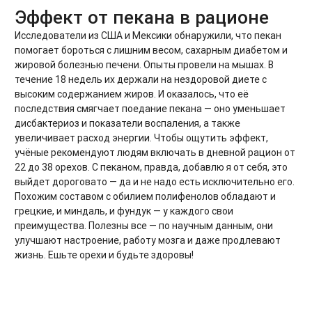
Эффект от пекана в рационе
Исследователи из США и Мексики обнаружили, что пекан
помогает бороться с лишним весом, сахарным диабетом и
жировой болезнью печени. Опыты провели на мышах. В
течение 18 недель их держали на нездоровой диете с
высоким содержанием жиров. И оказалось, что её
последствия смягчает поедание пекана — оно уменьшает
дисбактериоз и показатели воспаления, а также
увеличивает расход энергии. Чтобы ощутить эффект,
учёные рекомендуют людям включать в дневной рацион от
22 до 38 орехов. С пеканом, правда, добавлю я от себя, это
выйдет дороговато — да и не надо есть исключительно его.
Похожим составом с обилием полифенолов обладают и
грецкие, и миндаль, и фундук — у каждого свои
преимущества. Полезны все — по научным данным, они
улучшают настроение, работу мозга и даже продлевают
жизнь. Ешьте орехи и будьте здоровы!