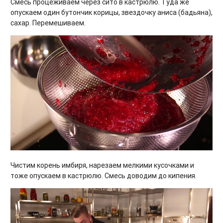
Смесь процеживаем через сито в кастрюлю. Туда же
опускаем один бутончик корицы, звездочку аниса (бадьяна),
сахар. Перемешиваем.
Чистим корень имбиря, нарезаем мелкими кусочками и
тоже опускаем в кастрюлю. Смесь доводим до кипения.