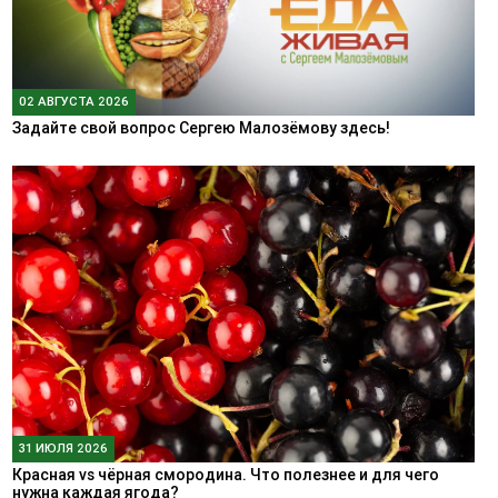
02 АВГУСТА 2026
Задайте свой вопрос Сергею Малозёмову здесь!
31 ИЮЛЯ 2026
Красная vs чёрная смородина. Что полезнее и для чего
нужна каждая ягода?