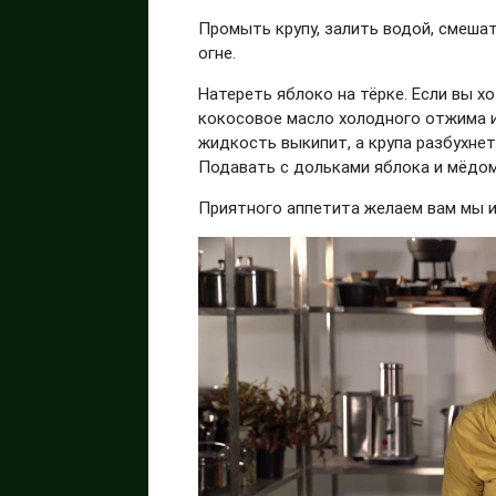
Промыть крупу, залить водой, смеша
огне.
Натереть яблоко на тёрке. Если вы х
кокосовое масло холодного отжима ил
жидкость выкипит, а крупа разбухнет
Подавать с дольками яблока и мёдом
Приятного аппетита желаем вам мы и