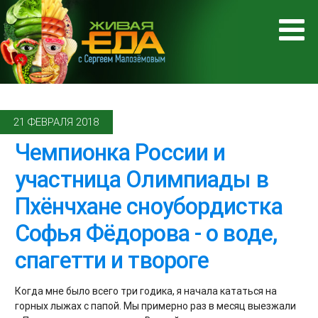
21 ФЕВРАЛЯ 2018
Чемпионка России и
участница Олимпиады в
Пхёнчхане сноубордистка
Софья Фёдорова - о воде,
спагетти и твороге
Когда мне было всего три годика, я начала кататься на
горных лыжах с папой. Мы примерно раз в месяц выезжали