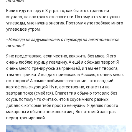
питании?
Если я иду на гору в 8 утра, то, как бы это странно ни
звучало, на завтрак я ем спагетти. Потому что мне нужны
углеводы, мне нужна энергия. Поэтому я употребляю много
углеводов утром.
- Никогда не задумывались о переходе на вегетарианское
питание?
Я не представляю, если честно, как жить без мяса. Я его
очень люблю: курицу, говядину. А ещё я обожаю творог! Я
очень много тренируюсь за границей, и там нет творога,
там нет гречки. И когда я приезжаю в Россию, я очень много
ем творога! А самое любимое сочетание - это сладкий
картофель с курицей. Ну и, естественно, спагетти на
завтрак тоже (смеётся). Спагетти я обычно готовлю без
соуса, потому что считаю, что в соусе много разных
добавок, которые тебе просто не нужны. Я делаю просто
макароны и обычно несколько яиц. Вот это мой завтрак
перед тренировкой.