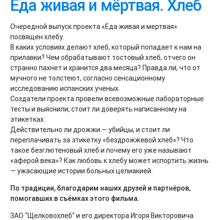
Еда живая и мёртвая. Хлеб
Очередной выпуск проекта «Еда живая и мертвая»
посвящен хлебу.
В каких условиях делают хлеб, который попадает к нам на
прилавки? Чем обрабатывают тостовый хлеб, отчего он
странно пахнет и хранится два месяца? Правда ли, что от
мучного не толстеют, согласно сенсационному
исследованию испанских ученых.
Создатели проекта провели всевозможные лабораторные
тесты и выяснили, стоит ли доверять написанному на
этикетках.
Действительно ли дрожжи — убийцы, и стоит ли
переплачивать за этикетку «бездрожжевой хлеб»? Что
такое безглютеновый хлеб и почему его уже называют
«аферой века»? Как любовь к хлебу может испортить жизнь
— ужасающие истории больных целиакией.
По традиции, благодарим наших друзей и партнёров,
помогавших в съёмках этого фильма.
ЗАО "Щелковохлеб" и его директора Игоря Викторовича