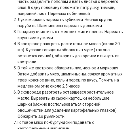
часть разделить пополам и взять листья с верхнего
слоя. В одну половину положить петрушку, тимьян,
лавровый лист. Перевязать бечёвкой.
Лук и морковь нарезать кубиками. Чеснок крупно
нарубить. Шампиньоны нарезать дольками.
Говядину очистить от жёстких жил и плёнок. Нарезать
крупными кусками.
В кастрюле разогреть растительное масло (около 30
мл). Кусочки говядины обвалять в муке (так она
останется сочной), обжарить до корочки и вынуть из
кастрюли.
В той же кастрюле обжарить лук, чеснок и морковку.
Затем добавить мясо, шампиньоны, связку ароматных
трав, красное вино, соль и перец по вкусу. Томить на
медленном огне около 2,5 часов.
В сковороде разогреть оставшееся растительное
масло. Вырезать из сырой картошки небольшие
шарики (можно воспользоваться стороной
овощечистки для удаления картофельных глазков).
Обжарить до румяности.
Готовое мясо по-бургундски подавать с
картофельными шариками.