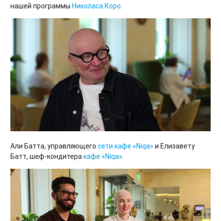
нашей программы
Николаса Коро
.
Али Батта, управляющего
сети кафе «Niqa»
и Елизавету
Батт, шеф-кондитера
кафе «Niqa»
.