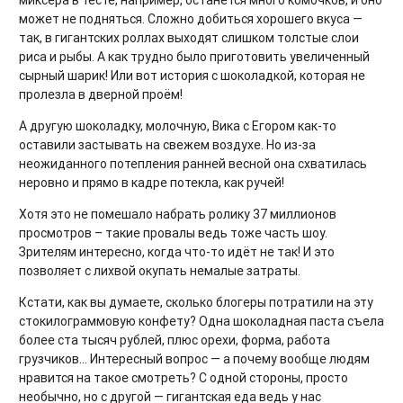
миксера в тесте, например, останется много комочков, и оно
может не подняться. Сложно добиться хорошего вкуса —
так, в гигантских роллах выходят слишком толстые слои
риса и рыбы. А как трудно было приготовить увеличенный
сырный шарик! Или вот история с шоколадкой, которая не
пролезла в дверной проём!
А другую шоколадку, молочную, Вика с Егором как-то
оставили застывать на свежем воздухе. Но из-за
неожиданного потепления ранней весной она схватилась
неровно и прямо в кадре потекла, как ручей!
Хотя это не помешало набрать ролику 37 миллионов
просмотров – такие провалы ведь тоже часть шоу.
Зрителям интересно, когда что-то идёт не так! И это
позволяет с лихвой окупать немалые затраты.
Кстати, как вы думаете, сколько блогеры потратили на эту
стокилограммовую конфету? Одна шоколадная паста съела
более ста тысяч рублей, плюс орехи, форма, работа
грузчиков... Интересный вопрос — а почему вообще людям
нравится на такое смотреть? С одной стороны, просто
необычно, но с другой — гигантская еда ведь у нас