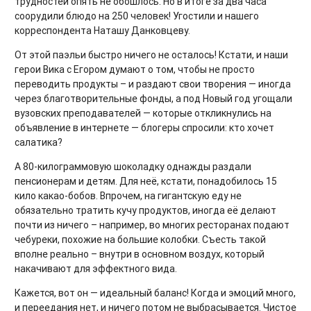
трудностей опять не обошлось. Но в итоге за два часа
соорудили блюдо на 250 человек! Угостили и нашего
корреспондента Наташу Данковцеву.
От этой паэльи быстро ничего не осталось! Кстати, и наши
герои Вика с Егором думают о том, чтобы не просто
переводить продукты – и раздают свои творения — иногда
через благотворительные фонды, а под Новый год угощали
вузовских преподавателей — которые откликнулись на
объявление в интернете — блогеры спросили: кто хочет
салатика?
А 80-килограммовую шоколадку однажды раздали
пенсионерам и детям. Для неё, кстати, понадобилось 15
кило какао-бобов. Впрочем, на гигантскую еду не
обязательно тратить кучу продуктов, иногда её делают
почти из ничего – например, во многих ресторанах подают
чебуреки, похожие на большие колобки. Съесть такой
вполне реально – внутри в основном воздух, который
накачивают для эффектного вида.
Кажется, вот он — идеальный баланс! Когда и эмоций много,
и переедания нет, и ничего потом не выбрасывается. Чистое