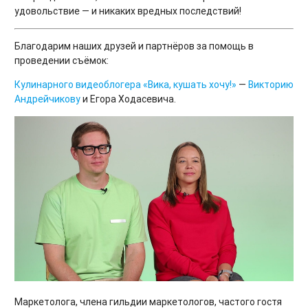
удовольствие — и никаких вредных последствий!
Благодарим наших друзей и партнёров за помощь в
проведении съёмок:
Кулинарного видеоблогера
«Вика, кушать хочу!»
—
Викторию
Андрейчикову
и Егора Ходасевича.
Маркетолога, члена гильдии маркетологов, частого гостя