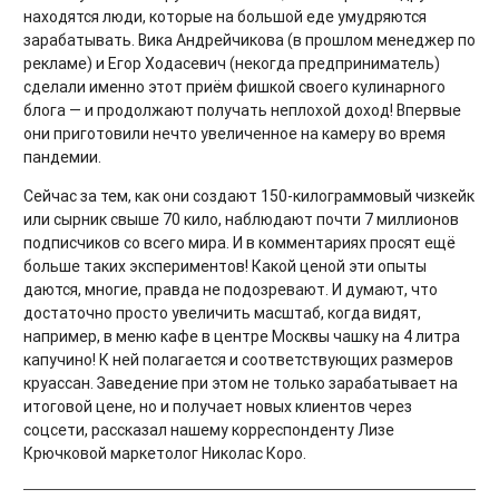
находятся люди, которые на большой еде умудряются
зарабатывать. Вика Андрейчикова (в прошлом менеджер по
рекламе) и Егор Ходасевич (некогда предприниматель)
сделали именно этот приём фишкой своего кулинарного
блога — и продолжают получать неплохой доход! Впервые
они приготовили нечто увеличенное на камеру во время
пандемии.
Сейчас за тем, как они создают 150-килограммовый чизкейк
или сырник свыше 70 кило, наблюдают почти 7 миллионов
подписчиков со всего мира. И в комментариях просят ещё
больше таких экспериментов! Какой ценой эти опыты
даются, многие, правда не подозревают. И думают, что
достаточно просто увеличить масштаб, когда видят,
например, в меню кафе в центре Москвы чашку на 4 литра
капучино! К ней полагается и соответствующих размеров
круассан. Заведение при этом не только зарабатывает на
итоговой цене, но и получает новых клиентов через
соцсети, рассказал нашему корреспонденту Лизе
Крючковой маркетолог Николас Коро.