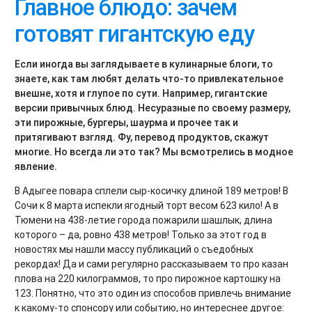
Главное блюдо: зачем
готовят гигантскую еду
Если иногда вы заглядываете в кулинарные блоги, то
знаете, как там любят делать что-то привлекательное
внешне, хотя и глупое по сути. Например, гигантские
версии привычных блюд. Несуразные по своему размеру,
эти пирожные, бургеры, шаурма и прочее так и
притягивают взгляд. Фу, перевод продуктов, скажут
многие. Но всегда ли это так? Мы всмотрелись в модное
явление.
В Адыгее повара сплели сыр-косичку длиной 189 метров! В
Сочи к 8 марта испекли ягодный торт весом 623 кило! А в
Тюмени на 438-летие города пожарили шашлык, длина
которого – да, ровно 438 метров! Только за этот год в
новостях мы нашли массу публикаций о съедобных
рекордах! Да и сами регулярно рассказываем то про казан
плова на 220 килограммов, то про пирожное картошку на
123. Понятно, что это один из способов привлечь внимание
к какому-то спонсору или событию, но интереснее другое: