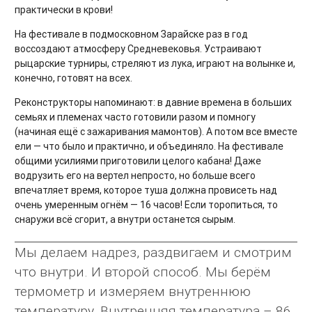
практически в крови!
На фестивале в подмосковном Зарайске раз в год
воссоздают атмосферу Средневековья. Устраивают
рыцарские турниры, стреляют из лука, играют на волынке и,
конечно, готовят на всех.
Реконструкторы напоминают: в давние времена в больших
семьях и племенах часто готовили разом и помногу
(начиная ещё с зажаривания мамонтов). А потом все вместе
ели — что было и практично, и объединяло. На фестивале
общими усилиями приготовили целого кабана! Даже
водрузить его на вертел непросто, но больше всего
впечатляет время, которое туша должна провисеть над
очень умеренным огнём — 16 часов! Если торопиться, то
снаружи всё сгорит, а внутри останется сырым.
Мы делаем надрез, раздвигаем и смотрим
что внутри. И второй способ. Мы берём
термометр и измеряем внутреннюю
температуру. Внутренняя температура – 86