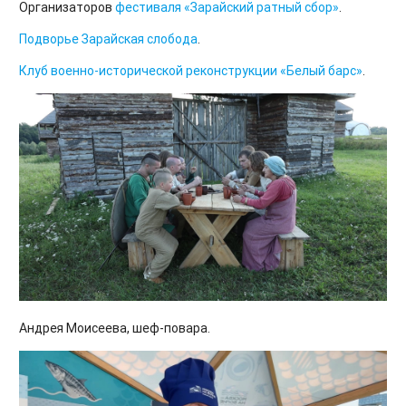
Организаторов
фестиваля
«Зарайский ратный сбор»
.
Подворье Зарайская слобода
.
Клуб военно-исторической реконструкции «Белый барс»
.
Андрея Моисеева, шеф-повара.