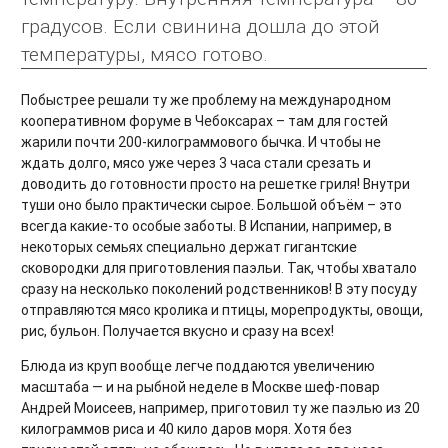
градусов. Если свинина дошла до этой
температуры, мясо готово.
Побыстрее решали ту же проблему на международном
кооперативном форуме в Чебоксарах – там для гостей
жарили почти 200-килограммового бычка. И чтобы не
ждать долго, мясо уже через 3 часа стали срезать и
доводить до готовности просто на решетке гриля! Внутри
туши оно было практически сырое. Большой объём – это
всегда какие-то особые заботы. В Испании, например, в
некоторых семьях специально держат гигантские
сковородки для приготовления паэльи. Так, чтобы хватало
сразу на несколько поколений родственников! В эту посуду
отправляются мясо кролика и птицы, морепродукты, овощи,
рис, бульон. Получается вкусно и сразу на всех!
Блюда из круп вообще легче поддаются увеличению
масштаба — и на рыбной неделе в Москве шеф-повар
Андрей Моисеев, например, приготовил ту же паэлью из 20
килограммов риса и 40 кило даров моря. Хотя без