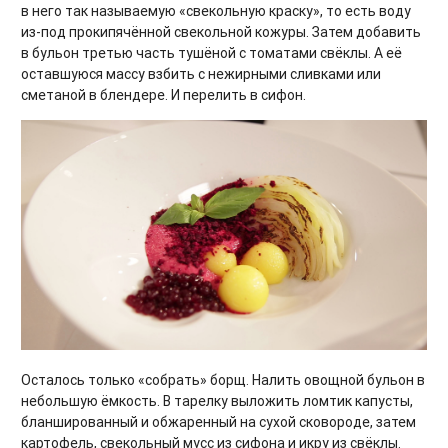
в него так называемую «свекольную краску», то есть воду
из-под прокипячённой свекольной кожуры. Затем добавить
в бульон третью часть тушёной с томатами свёклы. А её
оставшуюся массу взбить с нежирными сливками или
сметаной в блендере. И перелить в сифон.
Осталось только «собрать» борщ. Налить овощной бульон в
небольшую ёмкость. В тарелку выложить ломтик капусты,
бланшированный и обжаренный на сухой сковороде, затем
картофель, свекольный мусс из сифона и икру из свёклы.