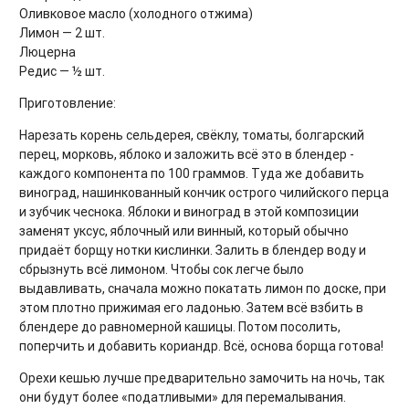
Оливковое масло (холодного отжима)
Лимон — 2 шт.
Люцерна
Редис — ½ шт.
Приготовление:
Нарезать корень сельдерея, свёклу, томаты, болгарский
перец, морковь, яблоко и заложить всё это в блендер -
каждого компонента по 100 граммов. Туда же добавить
виноград, нашинкованный кончик острого чилийского перца
и зубчик чеснока. Яблоки и виноград в этой композиции
заменят уксус, яблочный или винный, который обычно
придаёт борщу нотки кислинки. Залить в блендер воду и
сбрызнуть всё лимоном. Чтобы сок легче было
выдавливать, сначала можно покатать лимон по доске, при
этом плотно прижимая его ладонью. Затем всё взбить в
блендере до равномерной кашицы. Потом посолить,
поперчить и добавить кориандр. Всё, основа борща готова!
Орехи кешью лучше предварительно замочить на ночь, так
они будут более «податливыми» для перемалывания.