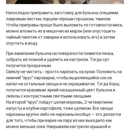
Напоследок приправить заготовку для бульона специями:
лавровым листом, перцем чёрным горошком, тмином.
Чтобы приправы проще было выловить по готовности мяса,
можно вложить их в мешочек из марли (или опустошить
чайный пакетик от заварки и использовать его) и затем
опустить в воду.
При закипании бульона на поверхности появится пенка,
собрать её ложкой и удалить из кастрюли. Тогда суп
получится прозрачным.
Свёклу не чистить - просто нарезать на куски. Положить на
нижний “ярус” пароварки, чтобы выделяющийся сок не
капал на остальные овощи и не окрашивал их. Тогда борщ
получится красивым: яркий насыщенный цвет бульона и
свёклы с контрастными светлыми овощами.
На второй “ярус” пойдут целая морковь, 2 четвертинки
капусты и клубни картофеля, тоже целиком. Все овощи
нарезаны крупно либо не нарезаны вообще — это делается
для того, чтобы при варке на пару из них выходило как
можно меньше сока. Накрываем кастрюлю крышкой и