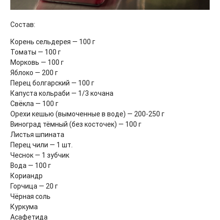
Состав:
Корень сельдерея — 100 г
Томаты — 100 г
Морковь — 100 г
Яблоко — 200 г
Перец болгарский — 100 г
Капуста кольраби — 1/3 кочана
Свёкла — 100 г
Орехи кешью (вымоченные в воде) — 200-250 г
Виноград тёмный (без косточек) — 100 г
Листья шпината
Перец чили — 1 шт.
Чеснок — 1 зубчик
Вода — 100 г
Кориандр
Горчица — 20 г
Чёрная соль
Куркума
Асафетида