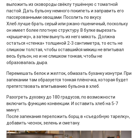
выложить из сковороды свёклу тушённую с томатной
пастой. Дать бульону немного покипеть и заправить его
пассерованными овощами. Посолить по вкусу.
Хлеб лучше брать серый или ржано-пшеничный, поскольку
он имеет более плотную структуру. В булке вырезать
«крышечку», а затем вынуть из него мякоть. Должна
остаться «стенка» толщиной 2-3 сантиметра, то есть не
слишком толстая, чтобы оставшийся мякиш не впитывал
весь бульон, но и не слишком тонкая, чтобы не
образовалась дыра.
Перемешать белок и желток, обмазать буханку изнутри. При
запекании там образуется тонкая плёночка, которая будет
препятствовать впитыванию бульона в хлеб.
Разогреть духовку до 180 градусов, по возможности
включить функцию конвекции. И оставить хлеб на 5-7
минут.
После запекания переложить борщ в «съедобную тарелку»,
добавить чеснок, зелень и сметану.