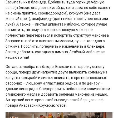
Засыпать их в блендер. Добавить туда горчицу, чёрную
соль (в блюде она даст вкус яйца, хотя сама по себе пахнет
не очень приятно, сероводородом), куркуму (она даст
жёлтый цвет), асифициду (даёт пикантность чеснока или
лука). А также — листья шпината и яблоко, которое лучше
почистить, потому что жёсткая кожура может не
полностью перетереться и испортить структуру майонеза.
Заправить всё это оливковым маслом, лучше холодного
отжима. Посолить, поперчить и измельчить в блендере.
Затем добавить сок одного лимона. Зелёный майонез из
кешью готов!
Осталось «собрать» блюдо. Выложить в тарелку основу
борща, поверх друг напротив друга выложить соломку из
капусты кольраби и листья шпината, в противоположных
сторонах — люцерну и пластинки редиса, а по центру —
дольки винограда. Сверху полить небольшим количеством
оливкового масла и добавить зелёный майонез из кешью.
Авторский вегетарианский сыроедческий борщ от шеф-
повара Анастасии Крукерик готов!