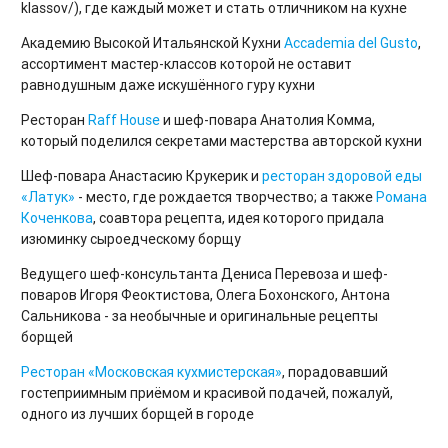
klassov/), где каждый может и стать отличником на кухне
Академию Высокой Итальянской Кухни
Accademia del Gusto
,
ассортимент мастер-классов которой не оставит
равнодушным даже искушённого гуру кухни
Ресторан
Raff House
и шеф-повара Анатолия Комма,
который поделился секретами мастерства авторской кухни
Шеф-повара Анастасию Крукерик и
ресторан здоровой еды
«Латук»
- место, где рождается творчество; а также
Романа
Коченкова
, соавтора рецепта, идея которого придала
изюминку сыроедческому борщу
Ведущего шеф-консультанта Дениса Перевоза и шеф-
поваров Игоря Феоктистова, Олега Бохонского, Антона
Сальникова - за необычные и оригинальные рецепты
борщей
Ресторан «Московская кухмистерская»
, порадовавший
гостеприимным приёмом и красивой подачей, пожалуй,
одного из лучших борщей в городе