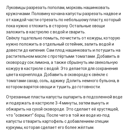
Луковицы разрезать пополам, морковь нашинковать
кружочками. Половину кочана капусты разрезать надвое и
от каждой части отрезать по небольшому пласту, который
пока нужно отложить в сторону. Остальные овощи
заложить в кастрюлю с водой и сварить.
Свёклу тщательно помыть, почистить от кожуры, которую
нужно положить в отдельный сотейник, залить водой и
довести до кипения. Сам плод нашинковать и потушить на
растительном масле с протёртыми томатами. Добавить в
сковороду сок лимона, а также сбрызнуть им свекольную
кожуру в кастрюле с водой. Это делается для сохранения
цвета корнеплода. Добавить в сковороду к свёкле с
томатами сахар, соль, аджику. Долить немного бульона, в
котором варятся овощи и тушить до готовности.
Отрезанные пласты капусты ошпарить в подсоленной воде
и подержать в кастрюле 3-4 минуты, затем вынуть и
обжарить на сухой сковороде. Это сделает её хрустящей,
что “освежит” борщ. После чего в той же воде из-под
капусты отварить картофель с добавлением специи
куркумы, которая сделает его более жёлтым.