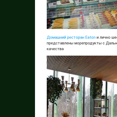
Домашний ресторан Eaton
и лично ш
представлены морепродукты с Дальн
качества