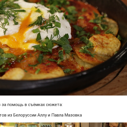
в за помощь в съёмках сюжета:
тов из Белоруссии Аллу и Павла Мазовка