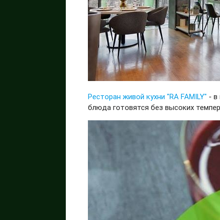
Ресторан живой кухни
"RA FAMILY"
- в
блюда готовятся без высоких темпе