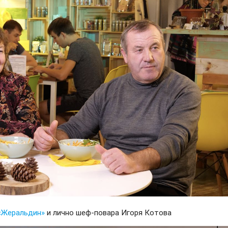
«Жеральдин»
и лично шеф-повара Игоря Котова