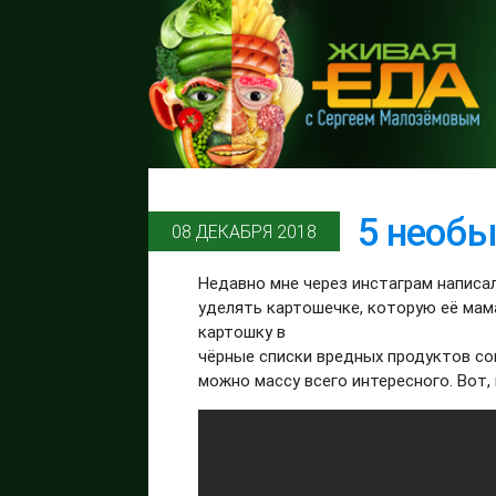
5 необы
08 ДЕКАБРЯ 2018
Недавно мне через инстаграм написа
уделять картошечке, которую её мам
картошку в
чёрные списки вредных продуктов со
можно массу всего интересного. Вот,