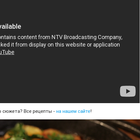
о сюжета? Все рецепты -
на нашем сайте
!