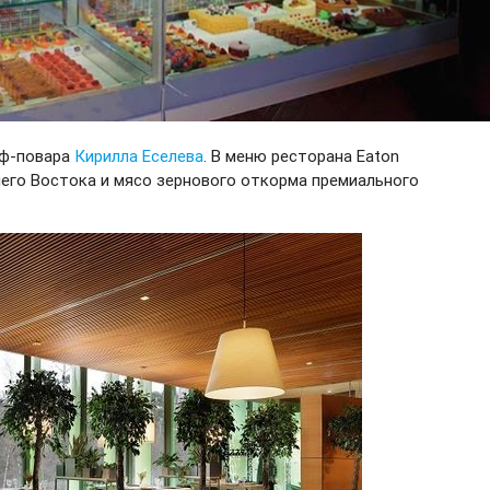
еф-повара
Кирилла Еселева
. В меню ресторана Eaton
его Востока и мясо зернового откорма премиального