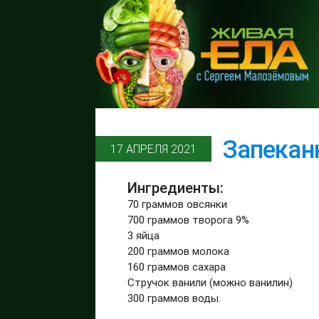
Запекан
17 АПРЕЛЯ 2021
Ингредиенты:
70 граммов овсянки
700 граммов творога 9%
3 яйца
200 граммов молока
160 граммов сахара
Стручок ванили (можно ванилин)
300 граммов воды.