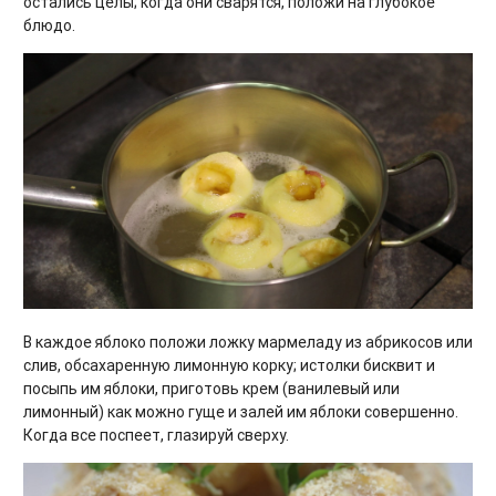
остались целы; когда они сварятся, положи на глубокое
блюдо.
В каждое яблоко положи ложку мармеладу из абрикосов или
слив, обсахаренную лимонную корку; истолки бисквит и
посыпь им яблоки, приготовь крем (ванилевый или
лимонный) как можно гуще и залей им яблоки совершенно.
Когда все поспеет, глазируй сверху.