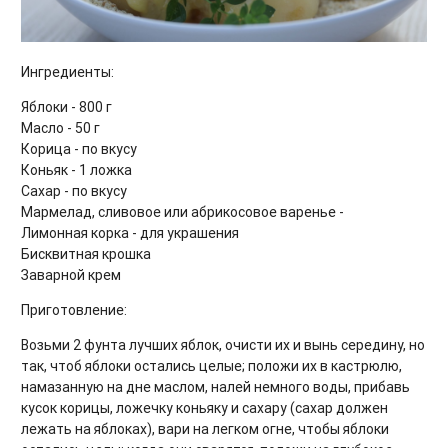
Ингредиенты:
Яблоки - 800 г
Масло - 50 г
Корица - по вкусу
Коньяк - 1 ложка
Сахар - по вкусу
Мармелад, сливовое или абрикосовое варенье -
Лимонная корка - для украшения
Бисквитная крошка
Заварной крем
Приготовление:
Возьми 2 фунта лучших яблок, очисти их и вынь середину, но
так, чтоб яблоки остались целые; положи их в кастрюлю,
намазанную на дне маслом, налей немного воды, прибавь
кусок корицы, ложечку коньяку и сахару (сахар должен
лежать на яблоках), вари на легком огне, чтобы яблоки