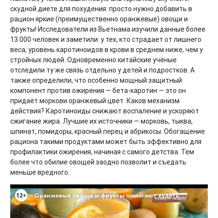
скудной диете для похудения: просто нужно добавить в
рацион яркие (преимущественно оранжевые) овощи и
фрукты! Исследователи из Вьетнама изучили данные более
13 000 человек и заметили: у тех, кто страдает от лишнего
веса, уровень каротиноидов в крови в среднем ниже, чем у
стройных людей. Одновременно китайские учёные
отследили ту же связь отдельно у детей и подростков. А
также определили, что особенно мощный защитный
компонент против ожирения — бета-каротин — это он
придаёт моркови оранжевый цвет. Каков механизм
действия? Каротиноиды снижают воспаление и ускоряют
сжигание жира. Лучшие их источники — морковь, тыква,
шпинат, помидоры, красный перец и абрикосы. Обогащение
рациона такими продуктами может быть эффективно для
профилактики ожирения, начиная с самого детства. Тем
более что обилие овощей заодно позволит и съедать
меньше вредного.