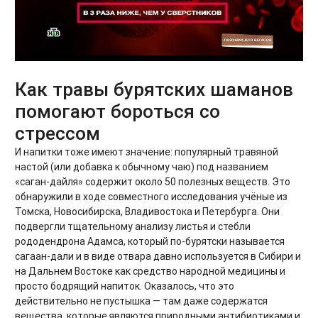
Как травы бурятских шаманов
помогают бороться со
стрессом
И напитки тоже имеют значение: популярный травяной
настой (или добавка к обычному чаю) под названием
«саган-дайля» содержит около 50 полезных веществ. Это
обнаружили в ходе совместного исследования учёные из
Томска, Новосибирска, Владивостока и Петербурга. Они
подвергли тщательному анализу листья и стебли
рододендрона Адамса, который по-бурятски называется
сагаан-дали и в виде отвара давно используется в Сибири и
на Дальнем Востоке как средство народной медицины и
просто бодрящий напиток. Оказалось, что это
действительно не пустышка — там даже содержатся
вещества, которые являются природными антибиотиками и