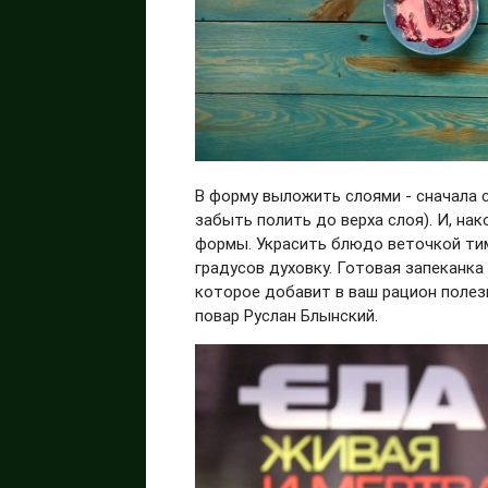
В форму выложить слоями - сначала с
забыть полить до верха слоя). И, на
формы. Украсить блюдо веточкой тим
градусов духовку. Готовая запеканка
которое добавит в ваш рацион полез
повар Руслан Блынский.