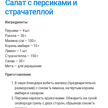
Салат с персиками и
страчателлой
Ингредиенты:
Персики — 4 шт.
Рукола — 30 г
Малина с/м — 100 г
Корень имбиря — 10 г
Лимон — 1 шт.
Страчателла — 150 г
Сахар — 30 г
Мята — для украшения
Приготовление:
В чаше блендера взбить малину (предварительно
разморозив) с соком ¼ лимона, натёртым корнем
имбиря и сахаром.
Персики нарезать кружочками. Обжарить на сухой
сковороде гриль с двух сторон, сбрызнув соком ¼