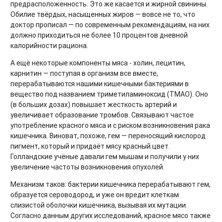
предрасположенность. Это же касается и жирной свинины.
Обилие твёрдых, насыщенных жиров — вовсе не то, что
доктор прописал — по современным рекомендациям, на них
должно приходиться не более 10 процентов дневной
калорийности рациона.
А ещё некоторые компоненты мяса - холин, лецитин,
карнитин — поступая в организм все вместе,
перерабатываются нашими кишечными бактериями в
вещество под названием триметиламиноксид (ТМАО). Оно
(в больших дозах) повышает жесткость артерий и
увеличивает образование тромбов. Связывают частое
употребление красного мяса и с риском возникновения рака
кишечника. Виноват, похоже, гем — переносящий кислород
пигмент, который и придаёт мясу красный цвет.
Голландские учёные давали гем мышам и получили у них
увеличение частоты возникновения опухолей.
Механизм таков: бактерии кишечника перерабатывают гем,
образуется сероводород, и уже он вредит клеткам
слизистой оболочки кишечника, вызывая их мутации.
Согласно данным других исследований, красное мясо также