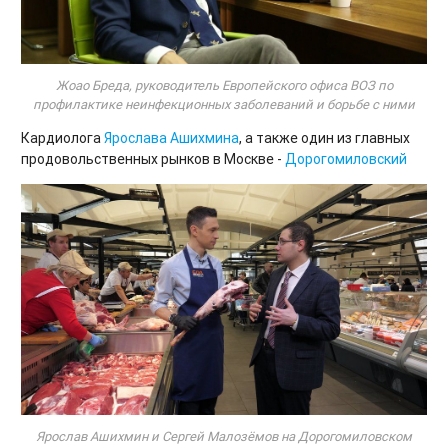
Жоао Бреда, руководитель Европейского офиса ВОЗ по
профилактике неинфекционных заболеваний и борьбе с ними
Кардиолога
Ярослава Ашихмина
, а также один из главных
продовольственных рынков в Москве -
Дорогомиловский
Ярослав Ашихмин и Сергей Малозёмов на Дорогомиловском