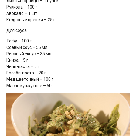
Листья горчицы – 1 пучок
Руккола – 100 г
Авокадо – 1 шт.
Кедровые орешки – 25 г
Для соуса:
Тофу – 100 г
Соевый соус – 55 мл
Рисовый уксус – 35 мл
Кинза – 5 г
Чили-паста – 5 г
Васаби-паста – 20 г
Мед цветочный – 100 г
Масло кунжутное – 50 г