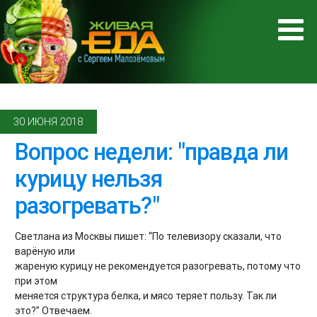
30 ИЮНЯ 2018
Вопрос недели: "правда ли
курицу нельзя
разогревать?"
Светлана из Москвы пишет: “По телевизору сказали, что
варёную или
жареную курицу не рекомендуется разогревать, потому что
при этом
меняется структура белка, и мясо теряет пользу. Так ли
это?” Отвечаем.