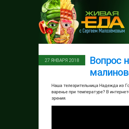
Вопрос н
27 ЯНВАРЯ 2018
малинов
Наша телезрительница Надежда из Го
варенье при температуре? В интерне
зрения.