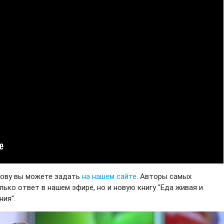
мову вы можете задать
на нашем сайте
. Авторы самых
ько ответ в нашем эфире, но и новую книгу "Еда живая и
ния".