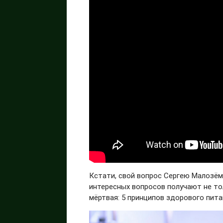
Кстати, свой вопрос Сергею Малозё
интересных вопросов получают не тол
мёртвая: 5 принципов здорового пита