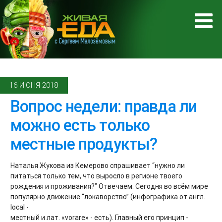
16 ИЮНЯ 2018
Вопрос недели: правда ли
можно есть только
местные продукты?
Наталья Жукова из Кемерово спрашивает “нужно ли
питаться только тем, что выросло в регионе твоего
рождения и проживания?” Отвечаем. Сегодня во всём мире
популярно движение “локаворство” (инфографика от англ.
local -
местный и лат. «vorare» - есть). Главный его принцип -