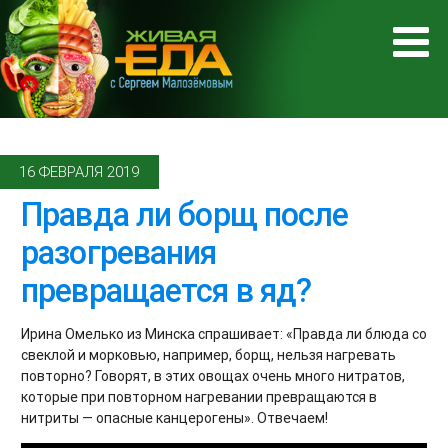
16 ФЕВРАЛЯ 2019
Правда ли борщ после
разогревания
превращается в яд?
Ирина Омелько из Минска спрашивает: «Правда ли блюда со
свеклой и морковью, например, борщ, нельзя нагревать
повторно? Говорят, в этих овощах очень много нитратов,
которые при повторном нагревании превращаются в
нитриты — опасные канцерогены». Отвечаем!