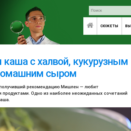
СЮЖЕТЫ
ВЫ
 каша с халвой, кукурузным
домашним сыром
 получивший рекомендацию Мишлен — любит
 продуктами. Одно из наиболее неожиданных сочетаний
каша.