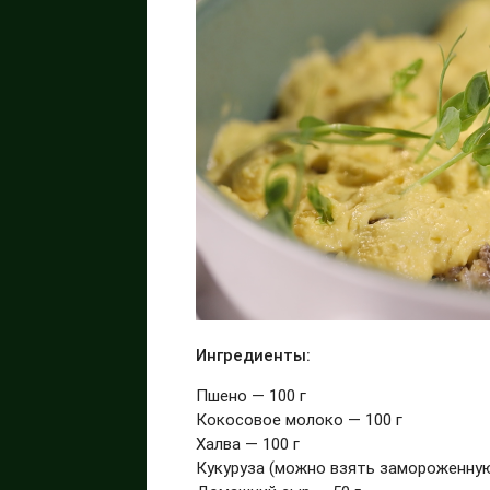
Ингредиенты:
Пшено — 100 г
Кокосовое молоко — 100 г
Халва — 100 г
Кукуруза (можно взять замороженную,