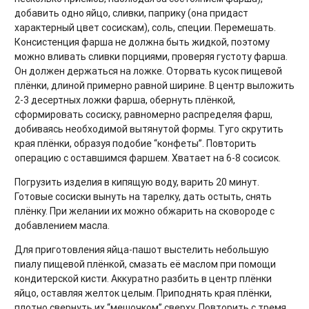
добавить одно яйцо, сливки, паприку (она придаст
характерный цвет сосискам), соль, специи. Перемешать.
Консистенция фарша не должна быть жидкой, поэтому
можно вливать сливки порциями, проверяя густоту фарша.
Он должен держаться на ложке. Оторвать кусок пищевой
плёнки, длиной примерно равной ширине. В центр выложить
2-3 десертных ложки фарша, обернуть плёнкой,
сформировать сосиску, равномерно распределяя фарш,
добиваясь необходимой вытянутой формы. Туго скрутить
края плёнки, образуя подобие “конфеты”. Повторить
операцию с оставшимся фаршем. Хватает на 6-8 сосисок.
Погрузить изделия в кипящую воду, варить 20 минут.
Готовые сосиски вынуть на тарелку, дать остыть, снять
плёнку. При желании их можно обжарить на сковороде с
добавлением масла.
Для приготовления яйца-пашот выстелить небольшую
пиалу пищевой плёнкой, смазать её маслом при помощи
кондитерской кисти. Аккуратно разбить в центр плёнки
яйцо, оставляя желток целым. Приподнять края плёнки,
плотно свернуть их “мешочком” сверху. Повторить с тремя