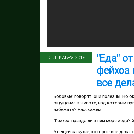
"Еда" о
15 ДЕКАБРЯ 2018
фейхоа 
все дел
Бобовые: говорят, они полезны. Но о
ощущение в животе, над которым при
избежать? Расскажем
Фейхоа: правда ли в нём море йода?
5 вещей на кухне, которые все делаю