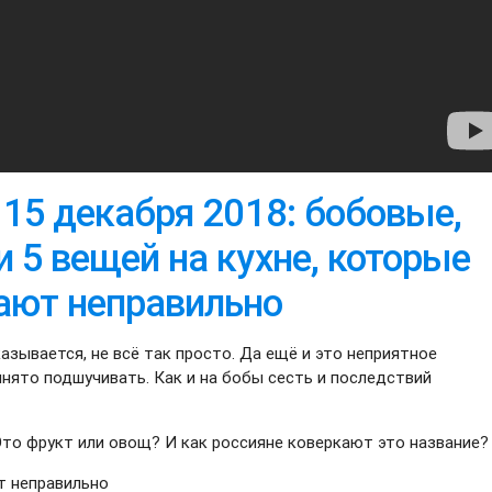
т 15 декабря 2018: бобовые,
и 5 вещей на кухне, которые
ают неправильно
казывается, не всё так просто. Да ещё и это неприятное
нято подшучивать. Как и на бобы сесть и последствий
 Это фрукт или овощ? И как россияне коверкают это название?
т неправильно