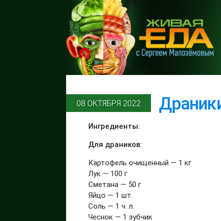
Драники
08 ОКТЯБРЯ 2022
Ингредиенты:
Для драников:
Картофель очищенный — 1 кг
Лук — 100 г
Сметана — 50 г
Яйцо — 1 шт.
Соль — 1 ч. л.
Чеснок — 1 зубчик