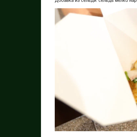
Добавка из сельди: сельдь мелко нар