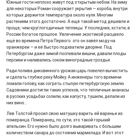
Южные гости неплохо живут под открытым небом. На зиму
для некоторых Роман сооружает укрытия — короба, внутри
которых держится температура около нуля. Многим
растениям этого достаточно. А ещё такой метод дешевле и
проще, чем круглогодичные теплицы. У последних, кстати, в
России богатое прошлое. Увлечение экзотикой расцвело
ещё во времена Петра Первого: это он завёл моду на
оранжереи — и её быстро подхватили дворяне. Под
Петербургом даже зимой поспевали вишни, давали плоды
персики и наливались соком виноградные гроздья.
Ради полива диковинного урожая царь повелел вычистить
и сделать глубже реку Мойку. А инженеры того времени
ломали голову, как согреть стылую петербургскую землю.
Садовники достигли таких успехов, что тепличные ананасы
в русских усадьбах солили, как капусту, тушили, делали из
них вино...
Лев Толстой просил свою матушку варить ей варенье из
померанца. Померанец, по сути, это такой горький
апельсин. Его нужно было долго вываривать с большим
количеством сахара до состояния мармелада. И вот этот