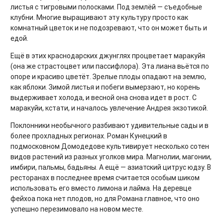
листья с тигровыми полосками. Под землёй — съедобные
клубни. Многие выращивают эту культуру просто как
комнатный цветок и не подозревают, что он может быть и
едой.
Ещё в этих краснодарских джунглях процветает маракуйя
(она же страстоцвет или пассифлора). Эта лиана вьётся по
опоре и красиво цветёт. Зрелые плоды опадают на землю,
как яблоки. Зимой листья и побеги вымерзают, но корень
выдерживает холода, и весной она снова идет в рост. С
маракуйи, кстати, и началось увлечение Андрея экзотикой.
Поклонники необычного разбивают удивительные сады и в
более прохладных регионах. Роман Кунецкий в
подмосковном Домодедове культивирует несколько сотен
видов растений из разных уголков мира. Магнолии, магонии,
имбири, пальмы, бадьяны. А ещё — азиатский цитрус юдзу. В
ресторанах в последнее время считается особым шиком
использовать его вместо лимона и лайма. На деревце
фейхоа пока нет плодов, но для Романа главное, что оно
успешно перезимовало на новом месте.