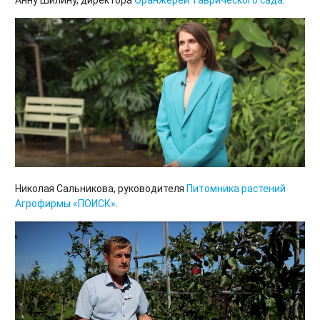
Анну Шилину, директора
Оранжереи
Таврического
сада
.
Николая Сальникова, руководителя
Питомника растений
Агрофирмы «ПОИСК»
.