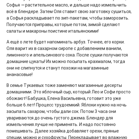
Софья
—
растительное масло, и дальше надо измельчить
всё в блендере. Затем Оля ставит свою заготовку сушиться,
а Софья раскладывает по зип-пакетам, чтобы заморозить.
Получаются приправы, которые потом, зимой сделают
салаты и макароны поистине итальянскими!
А ещё о лете будет напоминать арбуз. Точнее, его корки.
Оля варит их в сахарном сиропе с добавлением ванили,
лимонного и апельсинового сока. После сушки получаются
домашние цукаты! Их можно посыпать крахмалом, тогда
они не слипнутся и станут похожи на магазинные
ананасовые!
В семье Тукаевых тоже заменяют магазинные десерты
домашними. Это яблочный сыр, который Лео и Софи просто
обожают! Бабушка, Елена Васильевна, готовит это уже
больше 6 лет! Процесс трудоемкий. Яблоки нужно на ночь
засыпать сахаром, чтобы дали сок. Потом 3 часа они
увариваются до очень густого джема. Блендер для
измельчения лучше не применять. И надо постоянно
помешивать. Далее хозяйка добавляет орехи, пряные
специи, можно и сухофрукты. Перекладывает во влажную