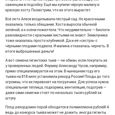
саженцем в подсобку. Ещё мы купили чёрную малину и
красную хосту. Посмотрим, что из этого вырастет.
Всё лето Алеся возделывала пёстрый сад. Но красочными
оказались только обещания. Хоста выросла обычной
зелёной, а к осени пожелтела. Что неудивительно — биологи
разновидности с красными листьями не знают. Земклуника
тоже оказалась просто клубникой. Да и её «сестра» с
чёрными плодами подвела. И малина отказалась чернеть. В
итоге выброшенные деньги!
А вот семена гигантских тыкв — не обман, если покупать их
у проверенных людей. Фермер Александр Чусов, например,
прямо специализируется на этом. В нынешнем году его
тыква на 818 кило установила рекорд России! Плоды до того
огромны, что их перевозят на погрузчике. Для успеха нужна
специальная теплица, подкормка, вентиляция, подогрев —
даже сами семечки стоят по несколько тысяч рублей за
штуку.
Плод-рекордсмен порой обходится в полмиллиона рублей! А
ведь до конкурса тыква может не дожить: иногда гиганты