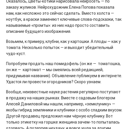
Оказалось, цветы-котики нарисовала нейросеть — по
заказу жуликов. Нейрохудожник Елена Попова показала
нам, как несложно это сейчас сделать. Вместо холста —
ноутбук, а краски заменяют ключевые слова-подсказки, так
называемые «промты»: из них надо просто составить
описание будущего изображения.
Возьмем, к примеру, клубни, как у картошки. А плоды — как у
томата. Несколько попыток — и выходит убедительный
чудо-куст.
Попробуем продать наш помидофель (он же — томатошка,
он же — картомат — мы смеялись всей редакцией,
придумывая названия). Объявление публикуем в интернете.
Удастся ли провести огородников? Скоро узнаем.
Вообще, неизвестные науке растения регулярно поступают
в продажу на наших рынках. Вместе с садовым блогером
Алесей Даниловой мы нашли, например, «земклунику» —
якобы гибрид земляники и клубники с особо сладким вкусом.
Другой продавец предложил нам чёрную клубнику. Вот
только этикетку на горшке женщина зачем-то попыталась
оторвать. А потерпев неудачу, и вовсе ушла за другим