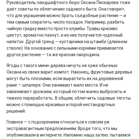
Руководитель ландшафтного бюро
Оксана Пискарева тоже
даёт советы по облегчению садового быта. Она говорит,
что для украшения можно брать съедобные растения — и
тем самым сократить число посадок. Например, разбить
чайную грядку вместо просто клумбы. Травы красиво
цветут, ароматно пахнут, и из них получается чудесный
напиток. Другой тренд — кустарники на штамбе (длинном
стволе). На основание с сильными корнями прививается
другое растение — та же красная смородина.
Ягоды с такого мини-дерева ничуть не хуже обычных:
Оксана из своих варит компот. Наконец, фруктовые деревья
могут быть плоскими, если вырастить их на деревянной
раме — шпалере. Они занимают мало места. И не
заваливают урожаем, который потом жалко выбросить и
тяжело переработать
.
В общем, облегчить садовые тяготы
можно с помощью красивых и порой нестандартных
решений.
Главное — с подозрением относиться к совсем уж
экстравагантным предложениям. Вроде того, что мы
опубликовали в интернете. Напомню нашу затею: пытаемся