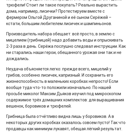
трюфели! Стоит ли такое покупать? Реально вырастить
дома, например, лисички? Протестируем вместе с
фермером Ольгой Друганиной и её сыном Серёжей –
кстати, большим любителем лисичек и шампиньонов.
Производитель набора обещает: всё просто, в землю с
мицелием (грибницей) надо добавить воды и опрыскивать
2-3 раза в день. Серёжа послушно следовал инструкции. Как
ни старались наши герои, обещанного урожая они так и не
дождались.
Неудача объясняется легко: прежде всего, мицелий у
грибов, особенно лисичек, капризный. И сохранить его
жизнеспособность в маленьких коробках непросто! Если
вообще туда что-то положили изначально. По нашей
просьбе миколог Максим Дьяков изучил под микроскопом
содержимое трёх домашних комплектов: для выращивания
вешенок, боровиков и трюфелей.
Грибница была отчётливо видна лишь у боровиков. А в
некоторых других коробках оказалось совсем пусто! Так что
продавцы как минимум лукавят, обещая лёгкий результат.