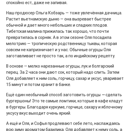
спокойно ест, даже не запивая
.
Наш продюсер Ольга Кобзарь — тоже увлечённая дачница.
Растит вьетнамскую дыню — она вызревает быстрее
обычной и дает много небольших и сладких плодов.
Тибетская малина прижилась так хорошо, что почти
превратилась в сорняк. А в этом сезоне Оля посадила
мелотрию — тропическую родственницу тыквы, которая
совсем не капризничает и у нас. Обычные огурцы Оля
заготавливает не просто так, а по индийскому рецепту.
В основе — мелко нарезанные огурцы, лук и болгарский
перец. За 2 часа они дают сок, который надо слить. Затем
Оля добавляет к ним соль, горчицу, сахар и уксус, уваривает
15 минут и потом хранит в банке.
Ещё один необычный способ заготовить огурцы
—
сделать
бургершоны! Это те самые ломтики, которые в кафе кладут
в бургеры. Благодаря куркуме, горчице, сахару и яблочному
уксусу вкус выходит очень яркий.
А ещё и Оля, и Софья продлевают себе лето, наслаждаясь
всю зиму ароматом базилика. Оля добавляет к нему соль, а