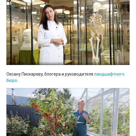
Оксану Пискареву, блогера и руководителя
ландшафтного
бюро
.