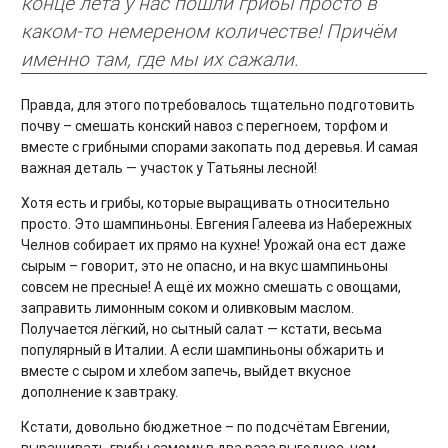
конце лета у нас пошли грибы просто в
каком-то немереном количестве! Причём
именно там, где мы их сажали.
Правда, для этого потребовалось тщательно подготовить
почву – смешать конский навоз с перегноем, торфом и
вместе с грибными спорами закопать под деревья. И самая
важная деталь — участок у Татьяны лесной!
Хотя есть и грибы, которые выращивать относительно
просто. Это шампиньоны. Евгения Галеева из Набережных
Челнов собирает их прямо на кухне! Урожай она ест даже
сырым – говорит, это не опасно, и на вкус шампиньоны
совсем не пресные! А ещё их можно смешать с овощами,
заправить лимонным соком и оливковым маслом.
Получается лёгкий, но сытный салат — кстати, весьма
популярный в Италии. А если шампиньоны обжарить и
вместе с сыром и хлебом запечь, выйдет вкусное
дополнение к завтраку.
Кстати, довольно бюджетное – по подсчётам Евгении,