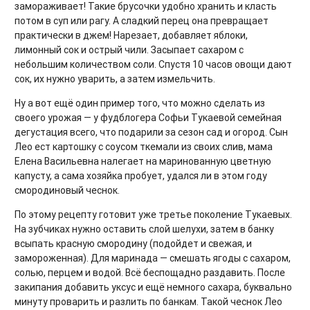
замораживает! Такие брусочки удобно хранить и класть
потом в суп или рагу. А сладкий перец она превращает
практически в джем! Нарезает, добавляет яблоки,
лимонный сок и острый чили. Засыпает сахаром с
небольшим количеством соли. Спустя 10 часов овощи дают
сок, их нужно уварить, а затем измельчить.
Ну а вот ещё один пример того, что можно сделать из
своего урожая — у фудблогера Софьи Тукаевой семейная
дегустация всего, что подарили за сезон сад и огород. Сын
Лео ест картошку с соусом ткемали из своих слив, мама
Елена Васильевна налегает на маринованную цветную
капусту, а сама хозяйка пробует, удался ли в этом году
смородиновый чеснок.
По этому рецепту готовит уже третье поколение Тукаевых.
На зубчиках нужно оставить слой шелухи, затем в банку
всыпать красную смородину (подойдет и свежая, и
замороженная). Для маринада — смешать ягоды с сахаром,
солью, перцем и водой. Всё беспощадно раздавить. После
закипания добавить уксус и ещё немного сахара, буквально
минуту проварить и разлить по банкам. Такой чеснок Лео