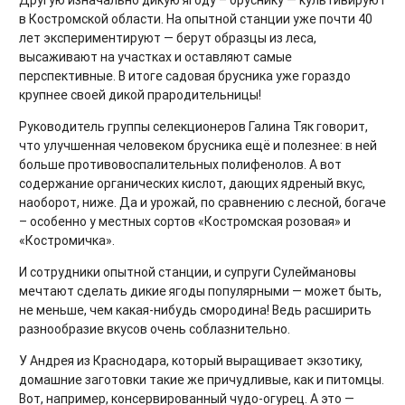
Другую изначально дикую ягоду – бруснику — культивируют
в Костромской области. На опытной станции уже почти 40
лет экспериментируют — берут образцы из леса,
высаживают на участках и оставляют самые
перспективные. В итоге садовая брусника уже гораздо
крупнее своей дикой прародительницы!
Руководитель группы селекционеров Галина Тяк говорит,
что улучшенная человеком брусника ещё и полезнее: в ней
больше противовоспалительных полифенолов. А вот
содержание органических кислот, дающих ядреный вкус,
наоборот, ниже. Да и урожай, по сравнению с лесной, богаче
– особенно у местных сортов «Костромская розовая» и
«Костромичка».
И сотрудники опытной станции, и супруги Сулеймановы
мечтают сделать дикие ягоды популярными — может быть,
не меньше, чем какая-нибудь смородина! Ведь расширить
разнообразие вкусов очень соблазнительно.
У Андрея из Краснодара, который выращивает экзотику,
домашние заготовки такие же причудливые, как и питомцы.
Вот, например, консервированный чудо-огурец. А это —