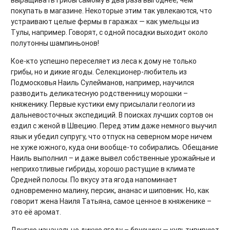
выращивать грибы самому в два раза выгоднее, чем
покупать в магазине. Некоторые этим так увлекаются, что
устраивают целые фермы в гаражах — как умельцы из
Тулы, например. Говорят, с одной посадки выходит около
полутонны шампиньонов!
Кое-кто успешно переселяет из леса к дому не только
грибы, но и дикие ягоды. Селекционер-любитель из
Подмосковья Наиль Сулейманов, например, научился
разводить деликатесную родственницу морошки –
княженику. Первые кустики ему присылали геологи из
дальневосточных экспедиций. В поисках лучших сортов он
ездил с женой в Швецию. Перед этим даже немного выучил
язык и убедил супругу, что отпуск на северном море ничем
не хуже южного, куда они вообще-то собирались. Обещание
Наиль выполнил – и даже вывел собственные урожайные и
неприхотливые гибриды, хорошо растущие в климате
Средней полосы. По вкусу эта ягода напоминает
одновременно малину, персик, ананас и шиповник. Но, как
говорит жена Наиля Татьяна, самое ценное в княженике –
это её аромат.