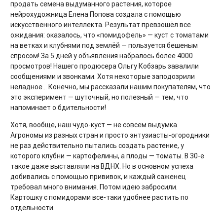
продать семена выдуманного растения, которое
нейрохудожница Елена Попова создала с помощью
искусственного интеллекта. Результат превзошёл все
ожидания: оказалось, что «помидофель» — куст с томатами
на ветках и клубнями под землёй — пользуется бешеным
спросом! За 5 дней у объявления набралось более 4000
просмотров! Нашего продюсера Ольгу Кобзарь завалили
сообщениями и звонками. Хотя некоторые заподозрили
неладное... Конечно, мы рассказали нашим покупателям, что
это эксперимент — шуточный, но полезный — тем, что
напоминает о бдительности!
Хотя, вообще, наш чудо-куст — не совсем выдумка.
Агрономы из разных стран и просто энтузиасты-огородники
не раз действительно пытались создать растение, у
которого клубни — картофелины, а плоды — томаты. В 30-е
такое даже выставляли на ВДНХ. Но в основном успеха
добивались с помощью прививок, и каждый саженец
требовал много внимания. Потом идею забросили.
Картошку с помидорами все-таки удобнее растить по
отдельности.