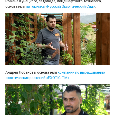
Романа Кунецкого, садовода, ландшафтного технолога,
основателя
питомника
«Русский Экзотический Сад»
.
Андрея Лобанова, основателя
компании
по выращиванию
экзотических
растений
«EXOTIC-TM»
.