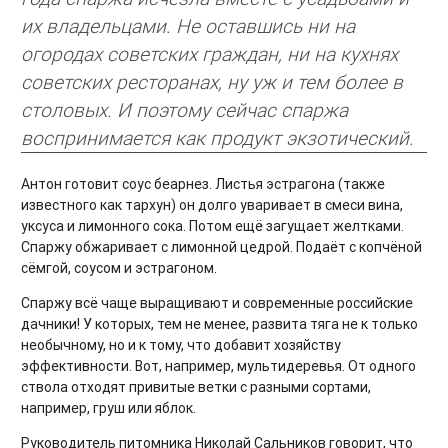
их владельцами. Не оставшись ни на
огородах советских граждан, ни на кухнях
советских ресторанах, ну уж и тем более в
столовых. И поэтому сейчас спаржа
воспринимается как продукт экзотический.
Антон готовит соус беарнез. Листья эстрагона (также
известного как тархун) он долго уваривает в смеси вина,
уксуса и лимонного сока. Потом ещё загущает желтками.
Спаржу обжаривает с лимонной цедрой. Подаёт с копчёной
сёмгой, соусом и эстрагоном.
Спаржу всё чаще выращивают и современные российские
дачники! У которых, тем не менее, развита тяга не к только
необычному, но и к тому, что добавит хозяйству
эффективности. Вот, например, мультидеревья. От одного
ствола отходят привитые ветки с разными сортами,
например, груш или яблок.
Руководитель питомника Николай Сальников говорит, что