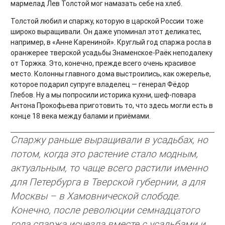
мармелад Лев Толстой мог намазать себе на хлеб.
Толстой любил и спаржу, которую в царской России тоже
широко выращивали. Он даже упоминал этот деликатес,
например, в «Анне Карениной». Круглый год спаржа росла в
оранжерее тверской усадьбы Знаменское-Раёк неподалеку
от Торжка. Это, конечно, прежде всего очень красивое
место. Колонны главного дома выстроились, как ожерелье,
которое подарил супруге владелец — генерал Фёдор
Глебов. Ну а мы попросили историка кухни, шеф-повара
Антона Прокофьева приготовить то, что здесь могли есть в
конце 18 века между балами и приёмами.
Спаржу раньше выращивали в усадьбах, но
потом, когда это растение стало модным,
актуальным, то чаще всего растили именно
для Петербурга в Тверской губернии, а для
Москвы – в Хамовнической слободе.
Конечно, после революции семнадцатого
года спаржа исчезла вместе с усадьбами и