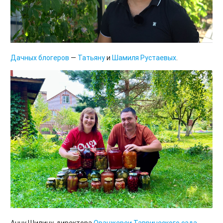
Дачных блогеров
—
Татьяну
и
Шамиля
Рустаевых
.