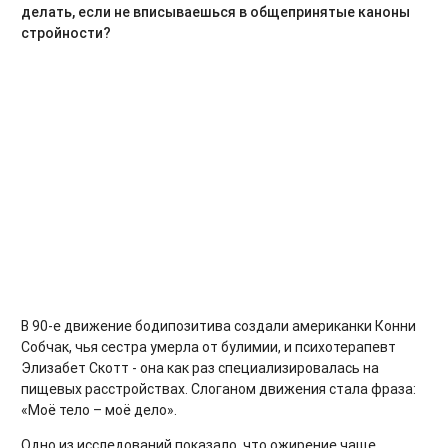
делать, если не вписываешься в общепринятые каноны
стройности?
В 90-е движение бодипозитива создали американки Конни
Собчак, чья сестра умерла от булимии, и психотерапевт
Элизабет Скотт - она как раз специализировалась на
пищевых расстройствах. Слоганом движения стала фраза:
«Моё тело – моё дело».
Одно из исследований показало, что ожирение чаще