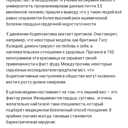
перерастает в нездоровую. А учёные из Бирмингемского
университета, проанализировав данные почти 3,5
миллионов человек, пришли к выводу, что у таких людей всё
равно сохраняется более высокий риск ишемической
болезни сердца и сердечной недостаточности.
У движения бодипозитива хватает критиков. Они говорят,
например, что некоторые модели, как британка Тэсс
Холидей, демонстрируют не любовь к себе, а
наплевательское отношение к здоровью. При весе в 150
килограммов эта красавица не скрывает своей
привязанности к фаст-фуду. Между прочим, некоторые
серьёзные исследователи предполагают, что
бодипозитивные настроения в обществе могут косвенно
вести к росту уровня ожирения.
В целом медики настаивают на том, что лишний вес — это
фактор риска. Изнашиваются сердце, суставы... и очень
желательно найти всё-таки специалиста, который
подберёт медицински безопасный способ похудения. В
крайних случаях иногда таковым становится
бариатрическая хирургия.