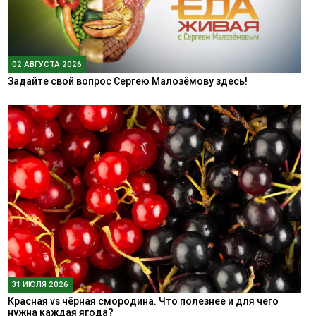
02 АВГУСТА 2026
Задайте свой вопрос Сергею Малозёмову здесь!
31 ИЮЛЯ 2026
Красная vs чёрная смородина. Что полезнее и для чего
нужна каждая ягода?